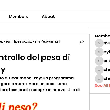
Members
About
Membe
цией! Превосходный Результат!
mumbai
ny
ntrollo del peso di 
nylaha
su
sussie
oy
ch
chamc
peso di Beaumont Troy: un programma 
ch
cheon
ngere e mantenere un peso sano. 
See All
 professionali e scopri un nuovo stile di 