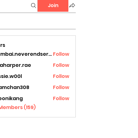
Join
rs
mumbai.neverendservices
Follow
.neverendservices
laharper.rae
Follow
rper.rae
ssie.w00l
Follow
.w00l
amchan308
Follow
han308
eonikang
Follow
ikang
 Members (159)