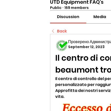
UTD Equipment FAQ's
Public
·
159 members
Discussion
Media
Back
Проверено Администра
September 12, 2023
Il centro di co
beaumont tr
Il centro di controllo del 
personalizzato per raggiu
Approfitta dei nostri servizi
vita.