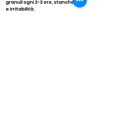
granuli ogni 2-3 ore, stanchezza 
e irritabilità.
Come utilizzare la belladonna
La belladonna è disponibile sotto 
forma di granuli 
Смотрите статьи по теме 
BELLADONNA OMEOPATIA PER 
DOLORI MESTRUALI:
https://www.smartspace.design/
group/mysite-231-
group/discussion/ae672f98-
b6ab-445b-9f43-d2700401d506
0
0
Write a comment...