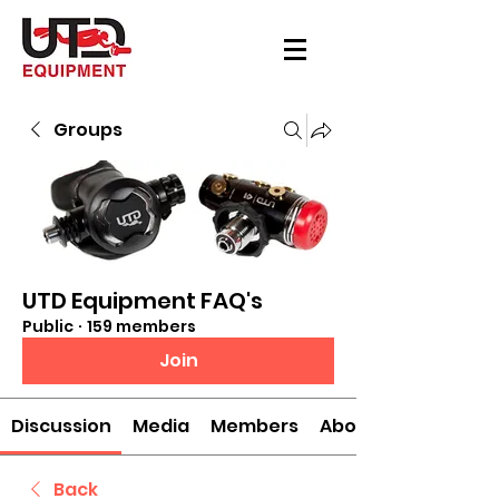
Groups
UTD Equipment FAQ's
Public
·
159 members
Join
Discussion
Media
Members
About
Back