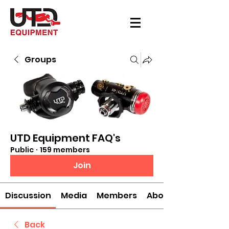
Groups
UTD Equipment FAQ's
Public
·
159 members
Join
Discussion
Media
Members
About
Back