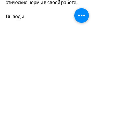
этические нормы в своей работе.
Выводы
Кодировка алкоголизма - это 
эффективный способ лечения 
алкогольной зависимости, 
прошедший специальную подготовку. 
Важно выбрать опытного 
специалиста 
Смотрите статьи по теме 
КОДИРОВКА АЛКОГОЛИЗМА 
ВЕЛИКИЙ НОВГОРОД:
https://justbio.club/advert/refere
nsn%d1%8be-znachenyya-
holesteryna-v%d1%8bsokoj-
plotnosty-aqnxo
0
0