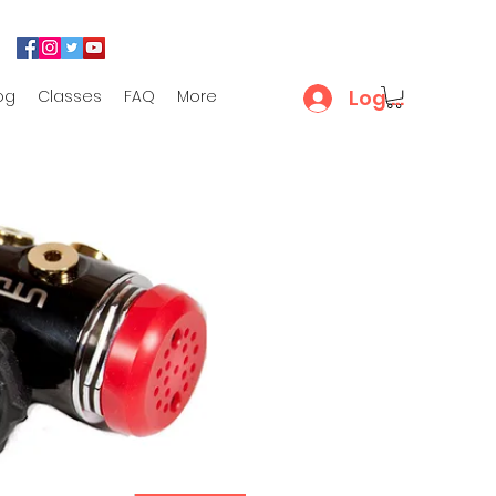
Log In
og
Classes
FAQ
More