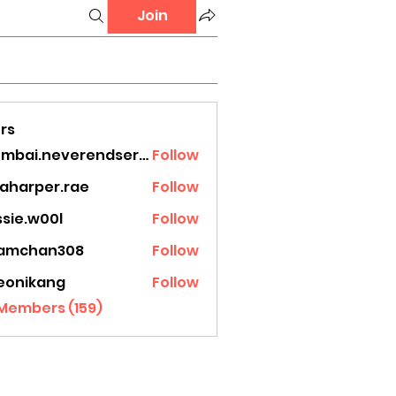
Join
rs
mumbai.neverendservices
Follow
.neverendservices
laharper.rae
Follow
rper.rae
ssie.w00l
Follow
.w00l
amchan308
Follow
han308
eonikang
Follow
ikang
 Members (159)