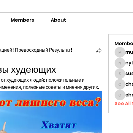
Members
About
Membe
цией! Превосходный Результат!
mumbai
ny
вы худеющих
nylaha
su
sussie
 от худеющих людей: положительные и 
ch
именения, полезные советы и мнения других.
chamc
ch
cheon
See All