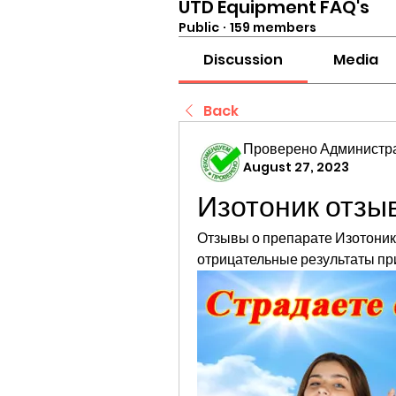
UTD Equipment FAQ's
Public
·
159 members
Discussion
Media
Back
Проверено Администра
August 27, 2023
Изотоник отзы
Отзывы о препарате Изотоник
отрицательные результаты пр