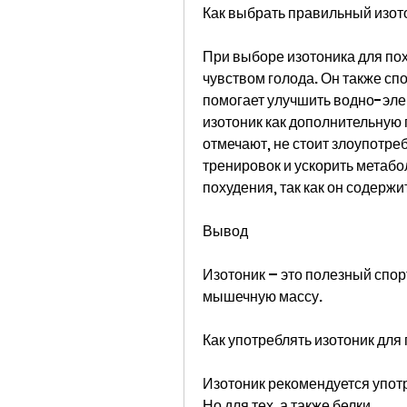
Как выбрать правильный изот
При выборе изотоника для пох
чувством голода. Он также сп
помогает улучшить водно-эле
изотоник как дополнительную 
отмечают, не стоит злоупотре
тренировок и ускорить метабо
похудения, так как он содержи
Вывод
Изотоник – это полезный спо
мышечную массу.
Как употреблять изотоник для
Изотоник рекомендуется употр
Но для тех, а также белки 