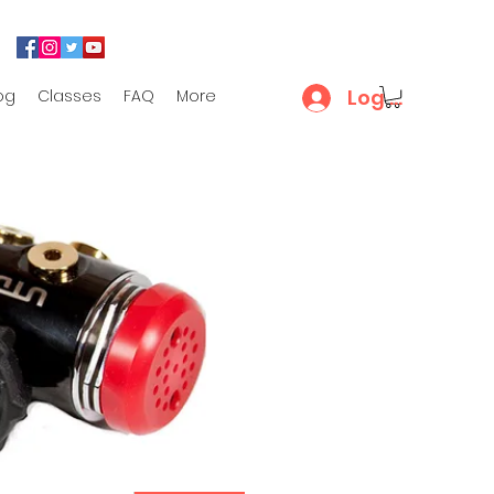
Log In
og
Classes
FAQ
More