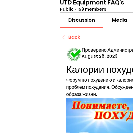
UTD Equipment FAQ's
Public
·
159 members
Discussion
Media
Back
Проверено Администра
August 28, 2023
Калории поху
Форум по похудению и калори
проблем похудения. Обсуждени
образа жизни.