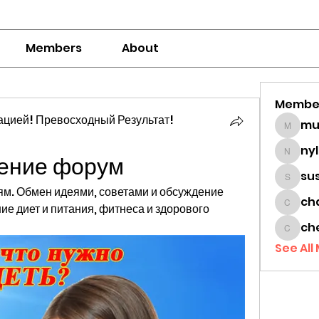
Members
About
Membe
цией! Превосходный Результат!
mumbai
ny
дение форум
nylaha
su
sussie
ям. Обмен идеями, советами и обсуждение 
ch
е диет и питания, фитнеса и здорового 
chamc
ch
cheon
See All