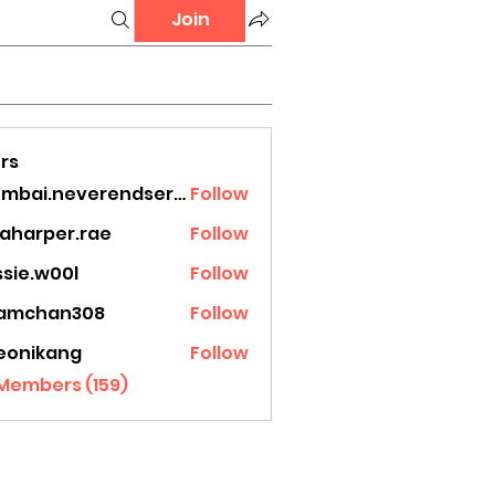
Join
rs
mumbai.neverendservices
Follow
.neverendservices
laharper.rae
Follow
rper.rae
ssie.w00l
Follow
.w00l
amchan308
Follow
han308
eonikang
Follow
ikang
 Members (159)