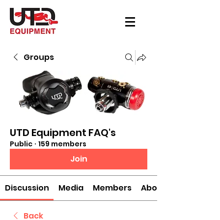
Groups
UTD Equipment FAQ's
Public
·
159 members
Join
Discussion
Media
Members
About
Back