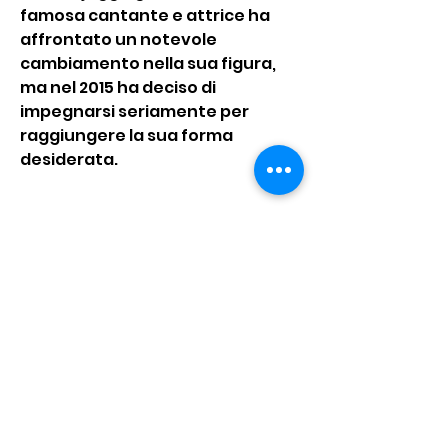
famosa cantante e attrice ha 
affrontato un notevole 
cambiamento nella sua figura, 
ma nel 2015 ha deciso di 
impegnarsi seriamente per 
raggiungere la sua forma 
desiderata.
Il programma di perdita di peso
La perdita di peso di Jessica 
Simpson nel 2015 è stata 
attribuita a un programma di 
allenamento e dieta ben 
strutturato. Ha lavorato con 
personal trainer e nutrizionisti 
esperti per creare un piano su 