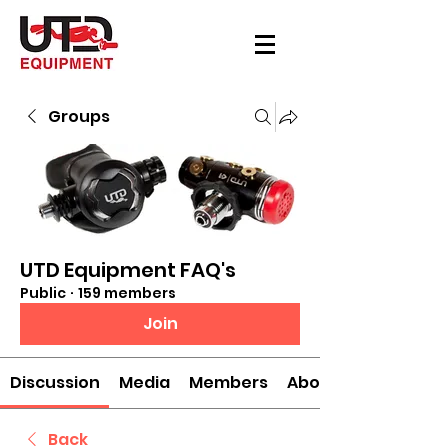
Groups
UTD Equipment FAQ's
Public
·
159 members
Join
Discussion
Media
Members
About
Back