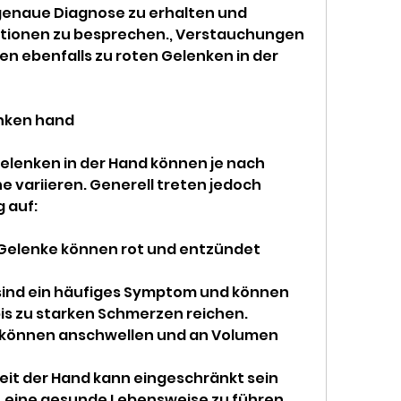
 genaue Diagnose zu erhalten und 
ionen zu besprechen., Verstauchungen 
 ebenfalls zu roten Gelenken in der 
nken hand
lenken in der Hand können je nach 
 variieren. Generell treten jedoch 
 auf:
 Gelenke können rot und entzündet 
ind ein häufiges Symptom und können 
s zu starken Schmerzen reichen.
e können anschwellen und an Volumen 
keit der Hand kann eingeschränkt sein 
, eine gesunde Lebensweise zu führen, 