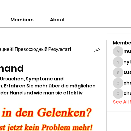
Members
About
Membe
цией! Превосходный Результат!
mumbai
ny
 hand
nylaha
su
sussie
- Ursachen, Symptome und 
ch
 Erfahren Sie mehr über die möglichen 
chamc
der Hand und wie man sie effektiv 
ch
cheon
See All