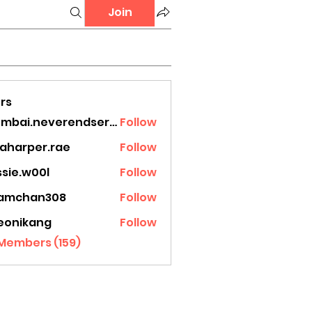
Join
rs
mumbai.neverendservices
Follow
.neverendservices
laharper.rae
Follow
rper.rae
ssie.w00l
Follow
.w00l
amchan308
Follow
han308
eonikang
Follow
ikang
 Members (159)