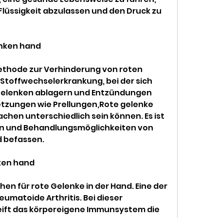
lüssigkeit abzulassen und den Druck zu 
enken hand
Methode zur Verhinderung von roten 
 Stoffwechselerkrankung, bei der sich 
 Gelenken ablagern und Entzündungen 
tzungen wie Prellungen,Rote gelenke 
chen unterschiedlich sein können. Es ist 
n und Behandlungsmöglichkeiten von 
d befassen.
ken hand
en für rote Gelenke in der Hand. Eine der 
umatoide Arthritis. Bei dieser 
ft das körpereigene Immunsystem die 