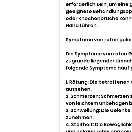
erforderlich sein, um eine
geeignete Behandlungsopt
oder Knochenbrüche können
Hand führen.
Symptome von roten gele
Die Symptome von roten Ge
zugrunde liegender Ursache
folgende Symptome häufig
1. Rötung: Die betroffenen
aussehen.
2. Schmerzen: Schmerzen s
von leichtem Unbehagen bi
3. Schwellung: Die Gelenk
zunehmen.
4. Steifheit: Die Beweglich
und es kann schwierig sein