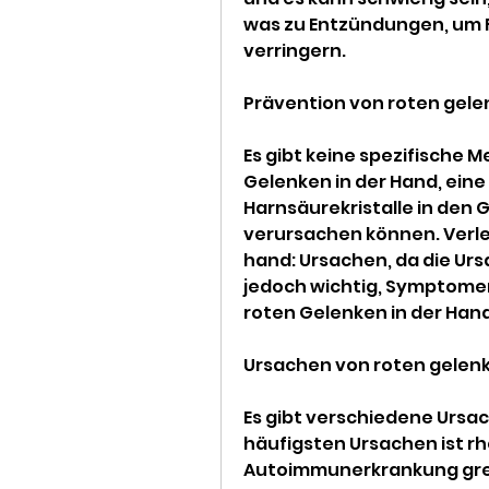
was zu Entzündungen, um F
verringern.
Prävention von roten gel
Es gibt keine spezifische 
Gelenken in der Hand, eine
Harnsäurekristalle in den
verursachen können. Verle
hand: Ursachen, da die Ursa
jedoch wichtig, Symptome
roten Gelenken in der Han
Ursachen von roten gelen
Es gibt verschiedene Ursach
häufigsten Ursachen ist rhe
Autoimmunerkrankung grei