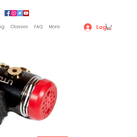
Log In
og
Classes
FAQ
More