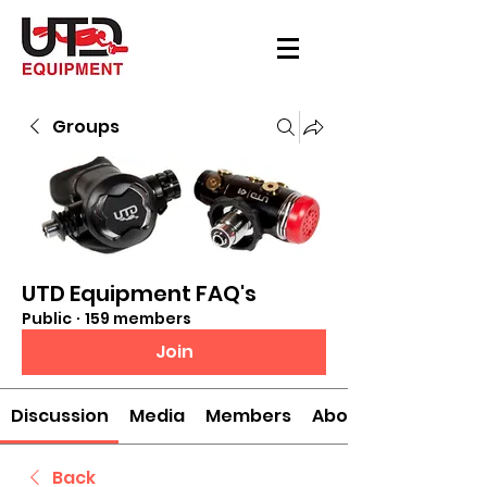
Groups
UTD Equipment FAQ's
Public
·
159 members
Join
Discussion
Media
Members
About
Back