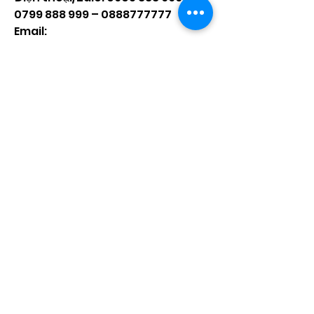
0799 888 999 – 0888777777
Email: 
Vuonmaihoanglong@gmail.com
Facebook: Vườn mai Hoàng Long
Địa chỉ: Tân Thiềng, Chợ Lách, Bến 
Tre.
0
0
Write a comment...
About
Welcome to the group! You can
connect with other members,
ge
...
Read more