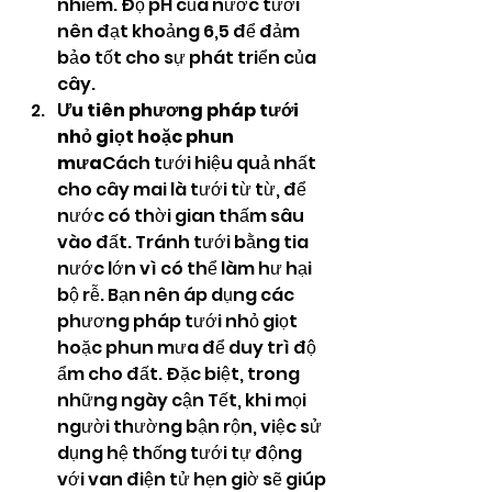
nhiễm. Độ pH của nước tưới 
nên đạt khoảng 6,5 để đảm 
bảo tốt cho sự phát triển của 
cây.
Ưu tiên phương pháp tưới 
nhỏ giọt hoặc phun 
mưa
Cách tưới hiệu quả nhất 
cho cây mai là tưới từ từ, để 
nước có thời gian thấm sâu 
vào đất. Tránh tưới bằng tia 
nước lớn vì có thể làm hư hại 
bộ rễ. Bạn nên áp dụng các 
phương pháp tưới nhỏ giọt 
hoặc phun mưa để duy trì độ 
ẩm cho đất. Đặc biệt, trong 
những ngày cận Tết, khi mọi 
người thường bận rộn, việc sử 
dụng hệ thống tưới tự động 
với van điện tử hẹn giờ sẽ giúp 