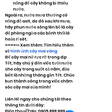
nắng để cây không bị thiếu 
nước.
Ngoài ra, nước mưa thường có 
nồng độ axit, do đó sau khi mưa, 
hãy phun nước sông lên bộ lá cây 
để phòng ngừa các bệnh thối lá 
hoặc rỉ sét.
====>> Xem thêm: Tìm hiểu thêm 
về 
hình ảnh cây mai vàng
Để cây mai nở rực rỡ trong dịp 
Tết, hãy chú ý đến việc tưới nước 
cho cây trong suốt cả năm, đặc 
biệt là những tháng gần Tết. Chúc 
bạn thành công trong việc chăm 
sóc cây mai của mình!
Liên Hệ ngay cho chúng tôi theo 
thông tin dưới đây:
Điện thoại/Zalo: 0905 888 999 – 