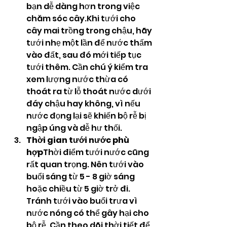
bạn dễ dàng hơn trong việc 
chăm sóc cây.Khi tưới cho 
cây mai trồng trong chậu, hãy 
tưới nhẹ một lần để nước thấm 
vào đất, sau đó mới tiếp tục 
tưới thêm. Cần chú ý kiểm tra 
xem lượng nước thừa có 
thoát ra từ lỗ thoát nước dưới 
đáy chậu hay không, vì nếu 
nước đọng lại sẽ khiến bộ rễ bị 
ngập úng và dễ hư thối.
Thời gian tưới nước phù 
hợp
Thời điểm tưới nước cũng 
rất quan trọng. Nên tưới vào 
buổi sáng từ 5 - 8 giờ sáng 
hoặc chiều từ 5 giờ trở đi. 
Tránh tưới vào buổi trưa vì 
nước nóng có thể gây hại cho 
bộ rễ. Cần theo dõi thời tiết để 