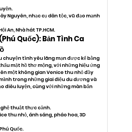
huyện.
Tây Nguyên, nhạc cụ dân tộc, vũ đạo mạnh 
Hội An, Nhà hát TP.HCM.
(Phú Quốc): Bản Tình Ca 
Hồ
u chuyện tình yêu lãng mạn được kể bằng 
hấu mặt hồ thơ mộng, với những hiệu ứng 
ên một không gian Venice thu nhỏ đầy 
mình trong những giai điệu du dương và 
o điêu luyện, cùng với những màn bắn 
nghệ thuật thực cảnh.
nice thu nhỏ, ánh sáng, pháo hoa, 3D 
 Phú Quốc.