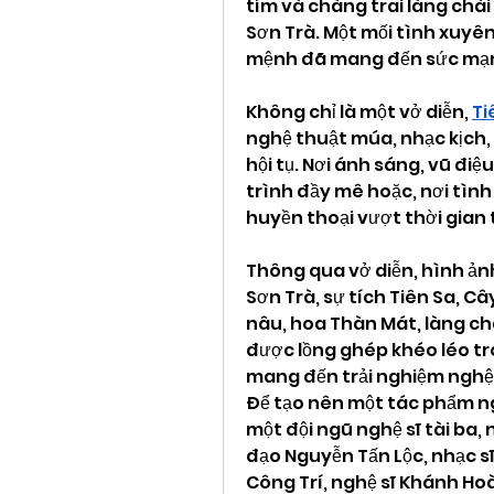
tím và chàng trai làng chài
Sơn Trà. Một mối tình xuyên
mệnh đã mang đến sức mạnh 
Không chỉ là một vở diễn, 
Ti
nghệ thuật múa, nhạc kịch,
hội tụ. Nơi ánh sáng, vũ điệu
trình đầy mê hoặc, nơi tìn
huyền thoại vượt thời gian 
Thông qua vở diễn, hình ản
Sơn Trà, sự tích Tiên Sa, Câ
nâu, hoa Thàn Mát, làng chà
được lồng ghép khéo léo tr
mang đến trải nghiệm nghệ 
Để tạo nên một tác phẩm ng
một đội ngũ nghệ sĩ tài ba,
đạo Nguyễn Tấn Lộc, nhạc sĩ
Công Trí, nghệ sĩ Khánh Ho