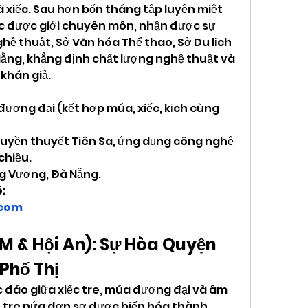
xiếc. Sau hơn bốn tháng tập luyện miệt 
ục được giới chuyên môn, nhận được sự 
hệ thuật, Sở Văn hóa Thể thao, Sở Du lịch 
ẵng, khẳng định chất lượng nghệ thuật và 
 khán giả.
đương đại (kết hợp múa, xiếc, kịch cùng 
truyền thuyết Tiên Sa, ứng dụng công nghệ 
chiều.
g Vương, Đà Nẵng.
: 
.com
M & Hội An): Sự Hòa Quyện 
Phố Thị
c đáo giữa xiếc tre, múa đương đại và âm 
 tre nứa đơn sơ được biến hóa thành 