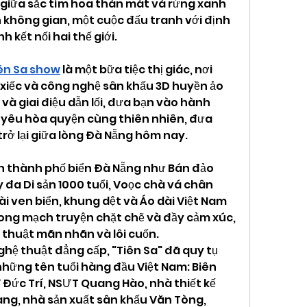
 giữa sắc tím hoa thàn mát và rừng xanh 
 không gian, một cuộc đấu tranh với định 
kết nối hai thế giới.
ên Sa show
 là một bữa tiệc thị giác, nơi 
 xiếc và công nghệ sân khấu 3D huyền ảo 
 và giai điệu dẫn lối, đưa bạn vào hành 
h yêu hòa quyện cùng thiên nhiên, đưa 
trở lại giữa lòng Đà Nẵng hôm nay.
h thành phố biển Đà Nẵng như Bán đảo 
y đa Di sản 1000 tuổi, Voọc chà vá chân 
i ven biển, khung dệt và Áo dài Việt Nam 
ong mạch truyện chặt chẽ và đầy cảm xúc, 
thuật mãn nhãn và lôi cuốn.
hệ thuật đẳng cấp, "Tiên Sa" đã quy tụ 
 những tên tuổi hàng đầu Việt Nam: Biên 
 Đức Trí, NSƯT Quang Hào, nhà thiết kế 
àng, nhà sản xuất sân khấu Văn Tòng, 