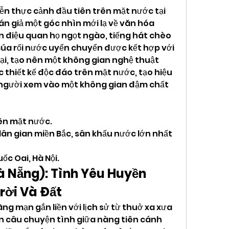
iễn thực cảnh đầu tiên trên mặt nước tại 
n giả một góc nhìn mới lạ về văn hóa 
n điệu quan họ ngọt ngào, tiếng hát chèo 
a rối nước uyển chuyển được kết hợp với 
ại, tạo nên một không gian nghệ thuật 
thiết kế độc đáo trên mặt nước, tạo hiệu 
 người xem vào một không gian đậm chất 
ên mặt nước.
ân gian miền Bắc, sân khấu nước lớn nhất 
uốc Oai, Hà Nội.
à Nẵng): Tình Yêu Huyền 
rời Và Đất
g mạn gắn liền với lịch sử từ thuở xa xưa 
ện câu chuyện tình giữa nàng tiên cánh 