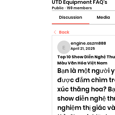
UTD Equipment FAQ's
Public
·
159 members
Discussion
Media
Back
engine.aszm888
April 21, 2025
engine.aszm888
Top 10 Show Diễn Nghệ Th
Màu Văn Hóa Việt Nam
Bạn là một người 
được đắm chìm tr
xúc thăng hoa? Bạ
show diễn nghệ thu
nghiệm thị giác và 