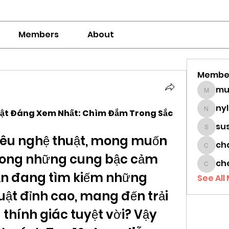
Members
About
Membe
mumbai
ny
uật Đáng Xem Nhất: Chìm Đắm Trong Sắc 
nylaha
su
sussie
yêu nghệ thuật, mong muốn 
ch
chamc
ong những cung bậc cảm 
ch
cheon
n đang tìm kiếm những 
See All
ật đỉnh cao, mang đến trải 
thính giác tuyệt vời? Vậy 