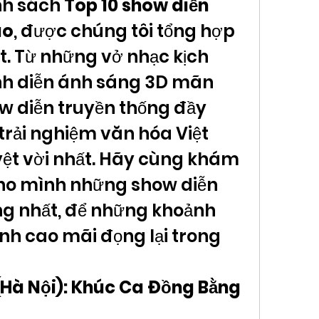
nh sách 
Top 10 show diễn 
ao
, được chúng tôi tổng hợp 
t. Từ những vở nhạc kịch 
nh diễn ánh sáng 3D mãn 
w diễn truyền thống đầy 
rải nghiệm văn hóa Việt 
t vời nhất. Hãy cùng khám 
ho mình những show diễn 
ng nhất, để những khoảnh 
nh cao mãi đọng lại trong 
 (Hà Nội): Khúc Ca Đồng Bằng 