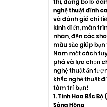
thì, đừng bỏ lỡ da
nghệ thuật đỉnh c
và đánh giá chi tiế
kinh điển, màn trì
nhãn, đến các sho
màu sắc giúp bạn t
Nam một cách tuyệ
phá và lựa chọn c
nghệ thuật ấn tượ
khắc nghệ thuật đỉ
tâm trí bạn!
1. Tinh Hoa Bắc Bộ
Sông Hồng