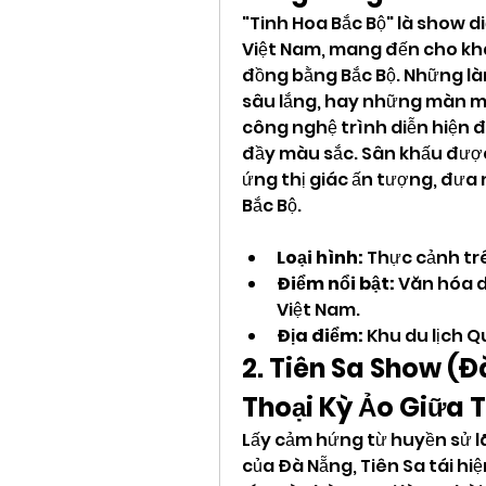
"Tinh Hoa Bắc Bộ" là show d
Việt Nam, mang đến cho khá
đồng bằng Bắc Bộ. Những là
sâu lắng, hay những màn mú
công nghệ trình diễn hiện đ
đầy màu sắc. Sân khấu được 
ứng thị giác ấn tượng, đưa
Bắc Bộ.
Loại hình:
 Thực cảnh tr
Điểm nổi bật:
 Văn hóa d
Việt Nam.
Địa điểm:
 Khu du lịch Q
2. Tiên Sa Show (Đ
Thoại Kỳ Ảo Giữa T
Lấy cảm hứng từ huyền sử lãn
của Đà Nẵng, Tiên Sa tái hi