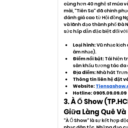
cùng hơn 40 nghệ sĩ múa và 
mài, "Tiên Sa" đã chinh ph
đánh giá cao từ Hội đồng Ng
và lãnh đạo thành phố Đà N
sức hấp dẫn đặc biệt đối với
Loại hình:
 Vũ nhạc kịch 
âm nhạc).
Điểm nổi bật:
 Tái hiện 
sân khấu tương tác đa 
Địa điểm:
 Nhà hát Trưn
Thông tin liên hệ đặt vé
Website: 
Tiensashow
Hotline: 0905.09.09.09
3. À Ố Show (TP.HC
Giữa Làng Quê Và 
"À Ố Show" là sự kết hợp độ
nhạc dân tộc. Những đạo cụ