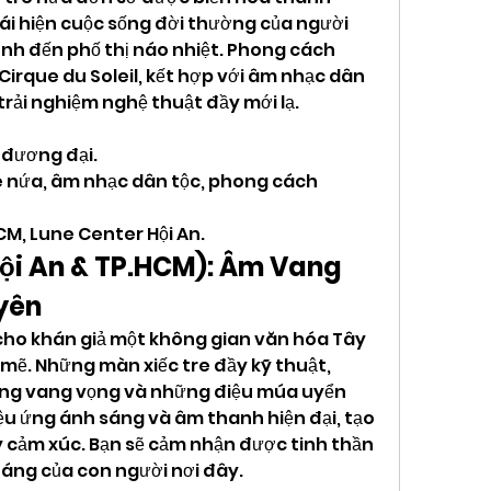
ái hiện cuộc sống đời thường của người 
nh đến phố thị náo nhiệt. Phong cách 
irque du Soleil, kết hợp với âm nhạc dân 
trải nghiệm nghệ thuật đầy mới lạ.
a đương đại.
e nứa, âm nhạc dân tộc, phong cách 
CM, Lune Center Hội An.
ội An & TP.HCM): Âm Vang 
yên
ho khán giả một không gian văn hóa Tây 
. Những màn xiếc tre đầy kỹ thuật, 
ng vang vọng và những điệu múa uyển 
ệu ứng ánh sáng và âm thanh hiện đại, tạo 
 cảm xúc. Bạn sẽ cảm nhận được tinh thần 
áng của con người nơi đây.