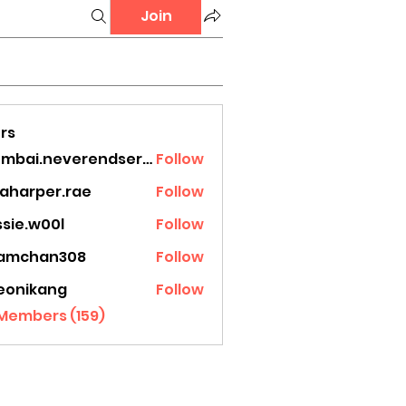
Join
rs
mumbai.neverendservices
Follow
.neverendservices
laharper.rae
Follow
rper.rae
ssie.w00l
Follow
.w00l
amchan308
Follow
han308
eonikang
Follow
ikang
 Members (159)