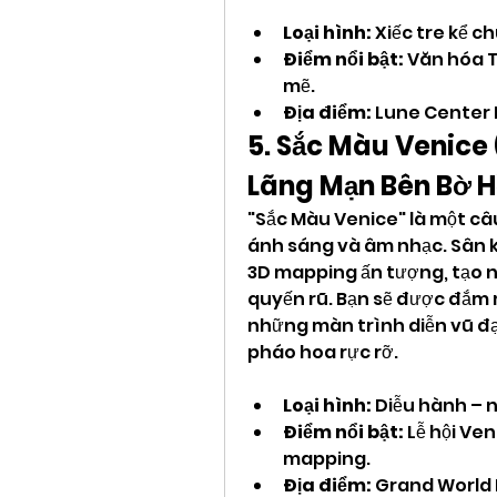
Loại hình:
 Xiếc tre kể c
Điểm nổi bật:
 Văn hóa 
mẽ.
Địa điểm:
 Lune Center 
5. Sắc Màu Venice 
Lãng Mạn Bên Bờ 
"Sắc Màu Venice" là một câ
ánh sáng và âm nhạc. Sân k
3D mapping ấn tượng, tạo n
quyến rũ. Bạn sẽ được đắm 
những màn trình diễn vũ đạ
pháo hoa rực rỡ.
Loại hình:
 Diễu hành – 
Điểm nổi bật:
 Lễ hội Ve
mapping.
Địa điểm:
 Grand World