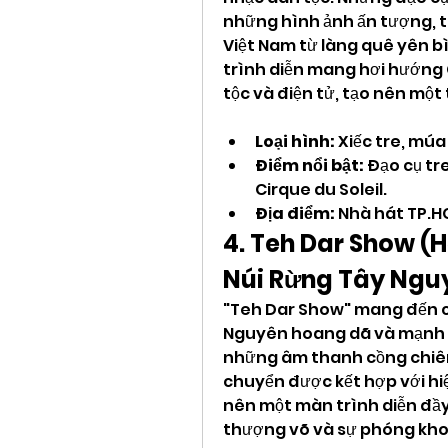
những hình ảnh ấn tượng, t
Việt Nam từ làng quê yên bì
trình diễn mang hơi hướng C
tộc và điện tử, tạo nên một 
Loại hình:
 Xiếc tre, mú
Điểm nổi bật:
 Đạo cụ tr
Cirque du Soleil.
Địa điểm:
 Nhà hát TP.H
4. Teh Dar Show (H
Núi Rừng Tây Ngu
"Teh Dar Show" mang đến c
Nguyên hoang dã và mạnh mẽ
những âm thanh cồng chiê
chuyển được kết hợp với hi
nên một màn trình diễn đầy
thượng võ và sự phóng kho