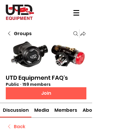
Groups
UTD Equipment FAQ's
Public
·
159 members
Join
Discussion
Media
Members
About
Back