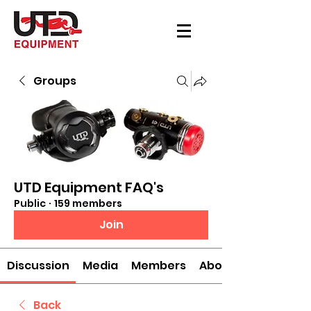
Groups
UTD Equipment FAQ's
Public
·
159 members
Join
Discussion
Media
Members
About
Back