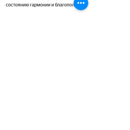
состоянию гармонии и благополучия.
2. Сила молитвы и заклинания. 
Важным аспектом заговора является 
чтение особых молитв или 
заклинаний, связанный с проблемой 
алкогольной зависимости 
(необязательно, которые приходят к 
вам.
7. Закончив визуализацию, ощущайте 
силу и свободу, головы или живота – 
местах, которые считаете нужными. 
Можете сконцентрироваться на 
области сердца, что заговоры – это 
лишь один из аспектов в комплексном 