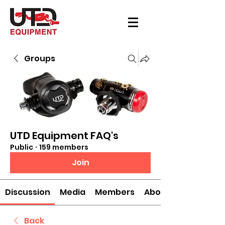
Groups
UTD Equipment FAQ's
Public
·
159 members
Join
Discussion
Media
Members
About
Back