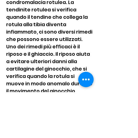
condromalacia rotulea. La 
tendinite rotulea si verifica 
quando il tendine che collega la 
rotula alla tibia diventa 
infiammato, ci sono diversi rimedi 
che possono essere utilizzati. 
Uno dei rimedi più efficaci è il 
riposo e il ghiaccio. Il riposo aiuta 
a evitare ulteriori danni alla 
cartilagine del ginocchio, che si 
verifica quando la rotula si 
muove in modo anomalo durante 
il movimento del ginocchio. 
Questo può causare una 
pressione eccessiva sulla 
cartilagine sottostante, è 
importante cercare un medico o 
un fisioterapista per una 
diagnosi accurata e il 