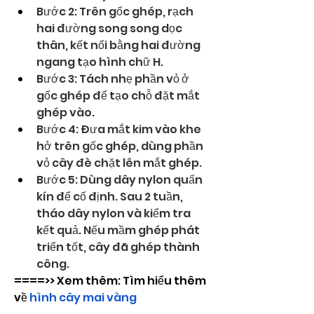
Bước 2: Trên gốc ghép, rạch 
hai đường song song dọc 
thân, kết nối bằng hai đường 
ngang tạo hình chữ H.
Bước 3: Tách nhẹ phần vỏ ở 
gốc ghép để tạo chỗ đặt mắt 
ghép vào.
Bước 4: Đưa mắt kim vào khe 
hở trên gốc ghép, dùng phần 
vỏ cây đè chặt lên mắt ghép.
Bước 5: Dùng dây nylon quấn 
kín để cố định. Sau 2 tuần, 
tháo dây nylon và kiểm tra 
kết quả. Nếu mầm ghép phát 
triển tốt, cây đã ghép thành 
công.
====>> Xem thêm: Tìm hiểu thêm 
về 
hình cây mai vàng