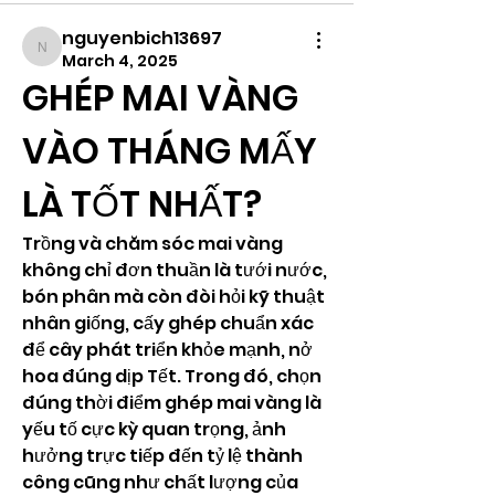
nguyenbich13697
nguyenbich13697
March 4, 2025
GHÉP MAI VÀNG 
VÀO THÁNG MẤY 
LÀ TỐT NHẤT?
Trồng và chăm sóc mai vàng 
không chỉ đơn thuần là tưới nước, 
bón phân mà còn đòi hỏi kỹ thuật 
nhân giống, cấy ghép chuẩn xác 
để cây phát triển khỏe mạnh, nở 
hoa đúng dịp Tết. Trong đó, chọn 
đúng thời điểm ghép mai vàng là 
yếu tố cực kỳ quan trọng, ảnh 
hưởng trực tiếp đến tỷ lệ thành 
công cũng như chất lượng của 