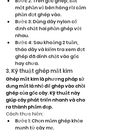
Bước 2: Trên gốc ghép, cắt 
một phần vỏ bên hông rồi cắm 
phần đọt ghép vào.
Bước 3: Dùng dây nylon cố 
định chặt hai phần ghép với 
nhau.
Bước 4: Sau khoảng 2 tuần, 
tháo dây và kiểm tra xem đọt 
ghép đã dính chặt vào gốc 
hay chưa.
3. Kỹ thuật ghép mắt kim
Ghép mắt kim là phương pháp sử 
dụng mắt lá nhỏ để ghép vào chồi 
ghép của gốc cây. Kỹ thuật này 
giúp cây phát triển nhanh và cho 
ra thành phẩm đẹp.
Cách thực hiện:
Bước 1: Chọn mầm ghép khỏe 
mạnh từ cây mẹ.