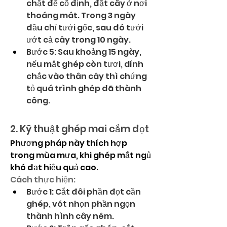
chặt để cố định, đặt cây ở nơi 
thoáng mát. Trong 3 ngày 
đầu chỉ tưới gốc, sau đó tưới 
ướt cả cây trong 10 ngày.
Bước 5: Sau khoảng 15 ngày, 
nếu mắt ghép còn tươi, dính 
chắc vào thân cây thì chứng 
tỏ quá trình ghép đã thành 
công.
2. Kỹ thuật ghép mai cắm đọt
Phương pháp này thích hợp 
trong mùa mưa, khi ghép mắt ngủ 
khó đạt hiệu quả cao.
Cách thực hiện:
Bước 1: Cắt đôi phần đọt cần 
ghép, vót nhọn phần ngọn 
thành hình cây nêm.