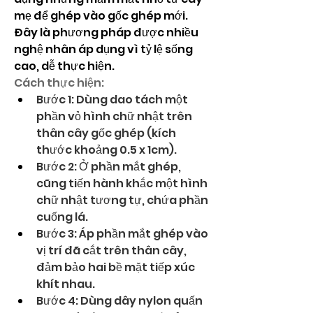
mẹ để ghép vào gốc ghép mới. 
Đây là phương pháp được nhiều 
nghệ nhân áp dụng vì tỷ lệ sống 
cao, dễ thực hiện.
Cách thực hiện:
Bước 1: Dùng dao tách một 
phần vỏ hình chữ nhật trên 
thân cây gốc ghép (kích 
thước khoảng 0.5 x 1cm).
Bước 2: Ở phần mắt ghép, 
cũng tiến hành khắc một hình 
chữ nhật tương tự, chứa phần 
cuống lá.
Bước 3: Áp phần mắt ghép vào 
vị trí đã cắt trên thân cây, 
đảm bảo hai bề mặt tiếp xúc 
khít nhau.
Bước 4: Dùng dây nylon quấn 