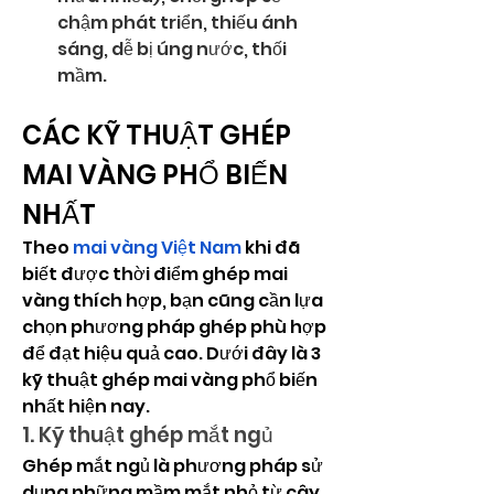
chậm phát triển, thiếu ánh 
sáng, dễ bị úng nước, thối 
mầm.
CÁC KỸ THUẬT GHÉP 
MAI VÀNG PHỔ BIẾN 
NHẤT
Theo 
mai vàng Việt Nam
 khi đã 
biết được thời điểm ghép mai 
vàng thích hợp, bạn cũng cần lựa 
chọn phương pháp ghép phù hợp 
để đạt hiệu quả cao. Dưới đây là 3 
kỹ thuật ghép mai vàng phổ biến 
nhất hiện nay.
1. Kỹ thuật ghép mắt ngủ
Ghép mắt ngủ là phương pháp sử 
dụng những mầm mắt nhỏ từ cây 