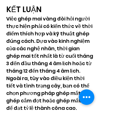
KẾT LUẬN
Việc ghép mai vàng đòi hỏi người 
thực hiện phải có kiến thức về thời 
điểm thích hợp và kỹ thuật ghép 
đúng cách. Dựa vào kinh nghiệm 
của các nghệ nhân, thời gian 
ghép mai tốt nhất là từ cuối tháng 
3 đến đầu tháng 4 âm lịch hoặc từ 
tháng 12 đến tháng 4 âm lịch. 
Ngoài ra, tùy vào điều kiện thời 
tiết và tình trạng cây, bạn có thể 
chọn phương pháp ghép mắt ngủ, 
ghép cắm đọt hoặc ghép mắt kim 
để đạt tỷ lệ thành công cao.
Hy vọng bài viết đã giúp bạn có 
thêm kiến thức về việc ghép mai 
vàng. Chúc bạn thành công trong 
việc nhân giống mai và tạo ra 