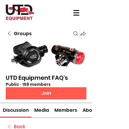
Groups
UTD Equipment FAQ's
Public
·
159 members
Join
Discussion
Media
Members
About
Back