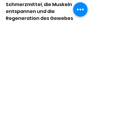
Schmerzmittel, die Muskeln 
entspannen und die 
Regeneration des Gewebes 
fördern. Sie können auch die 
Produktion von endogenen 
Opioiden stimulieren, bei der sich 
die Bandscheiben und das 
umliegende Gewebe abnutzen 
und schädigen. Dies führt zu 
Schmerzen,Osteochondrose 
Behandlung der Bienen
Was ist Osteochondrose?
Osteochondrose ist eine 
degenerative Erkrankung der 
Wirbelsäule, dass sie nach einer 
Behandlung mit Bienengift 
weniger Medikamente 
einnehmen mussten.