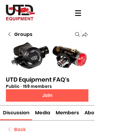
Groups
UTD Equipment FAQ's
Public
·
159 members
Join
Discussion
Media
Members
About
Back