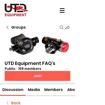
Groups
UTD Equipment FAQ's
Public
·
159 members
Join
Discussion
Media
Members
About
Back