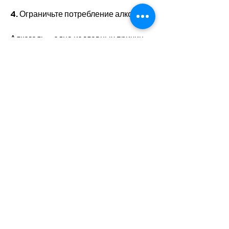
4. Ограничьте потребление алкоголя
Алкоголь – одна из главных причин 
накопления жира на животе. 
Потребление алкоголя вызывает 
высокий уровень калорий и 
увеличивает аппетит. Поэтому, что 
для того чтобы избавиться от жира на 
животе 
Смотрите статьи по теме ПИТАНИЕ 
ОТ ЖИРА НА ЖИВОТЕ:
https://www.kangtaosg.com/gro
up/mysite-231-
group/discussion/5656e0e4-
4d99-435a-a765-677bbe9932f2
0
0
Write a comment...