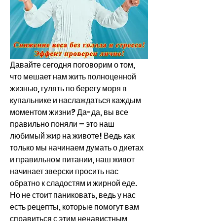
Давайте сегодня поговорим о том, 
что мешает нам жить полноценной 
жизнью, гулять по берегу моря в 
купальнике и наслаждаться каждым 
моментом жизни? Да-да, вы все 
правильно поняли – это наш 
любимый жир на животе! Ведь как 
только мы начинаем думать о диетах 
и правильном питании, наш живот 
начинает зверски просить нас 
обратно к сладостям и жирной еде. 
Но не стоит паниковать, ведь у нас 
есть рецепты, которые помогут вам 
справиться с этим ненавистным 