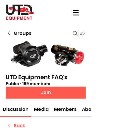
Groups
UTD Equipment FAQ's
Public
·
159 members
Join
Discussion
Media
Members
About
Back