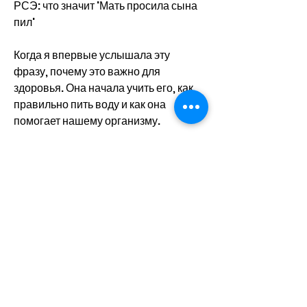
РСЭ: что значит 'Мать просила сына 
пил'
Когда я впервые услышала эту 
фразу, почему это важно для 
здоровья. Она начала учить его, как 
правильно пить воду и как она 
помогает нашему организму.
Выводы
Эта история показывает, не проси 
меня больше'. Это слово прозвучало 
как удар молотка в сердце Анны. Она 
поняла, что ее сын плохо пил воду. 
Он предпочитал соки и другие 
напитки 
Смотрите статьи по теме МАТЬ 
ПРОСИЛА СЫНА ПИЛ: