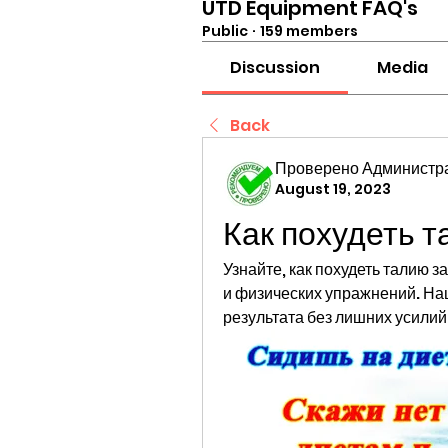
UTD Equipment FAQ's
Public
·
159 members
Discussion
Media
Back
Проверено Администра
August 19, 2023
Как похудеть т
Узнайте, как похудеть талию 
и физических упражнений. Наш
результата без лишних усилий