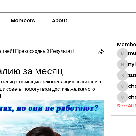
Members
About
Membe
цией! Превосходный Результат!
mumbai
ny
алию за месяц
nylaha
su
sussie
за месяц с помощью рекомендаций по питанию 
ch
и советы помогут вам достичь желаемого 
chamc
!
ch
cheon
See All