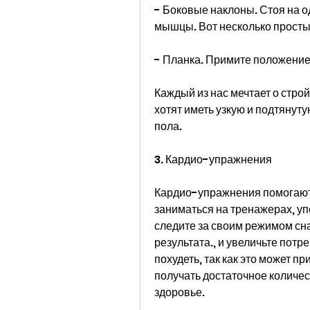
- Боковые наклоны. Стоя на о
мышцы. Вот несколько просты
- Планка. Примите положение,
Каждый из нас мечтает о стро
хотят иметь узкую и подтянуту
пола.
3. Кардио-упражнения
Кардио-упражнения помогают 
заниматься на тренажерах, уп
следите за своим режимом сна
результата., и увеличьте потр
похудеть, так как это может п
получать достаточное количес
здоровье.