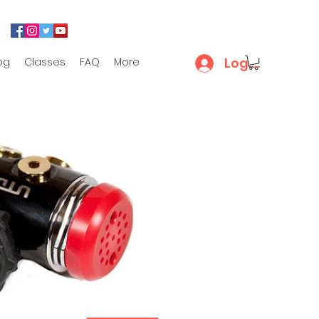
Log In
og
Classes
FAQ
More