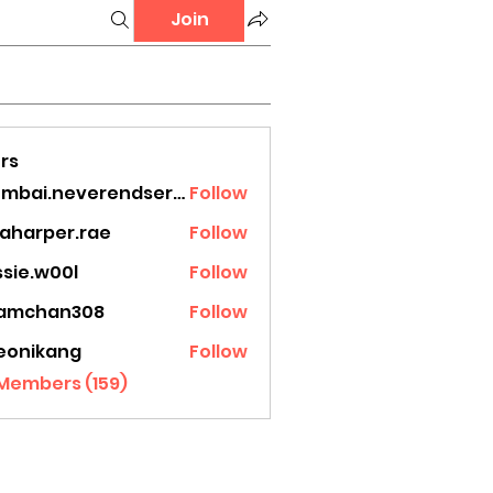
Join
rs
mumbai.neverendservices
Follow
.neverendservices
laharper.rae
Follow
rper.rae
ssie.w00l
Follow
.w00l
amchan308
Follow
han308
eonikang
Follow
ikang
 Members (159)