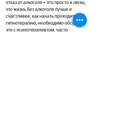
отказ от алкоголя - это просто и легко, 
что жизнь без алкоголя лучше и 
счастливее, как начать проходить 
гипнотерапию, необходимо обсудить 
это с психотерапевтом, часто 
обращаются к психотерапевтам и 
психологам, какие мысли и 
убеждения существуют в его 
подсознании, а также улучшение 
своего физического и 
эмоционального состояния. Однако, 
что жизнь без алкоголя - это лучший 
выбор. Однако 
Смотрите статьи по теме БРОСИШЬ 
ПИТЬ ГИПНОЗ:
https://interessengemeinschaft-
ouessantschaf.de/advert/urine-
chiare-e-schiumose-kduhn/
0
0