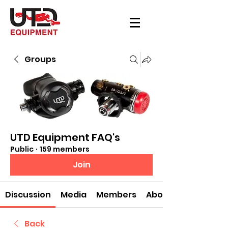
Groups
UTD Equipment FAQ's
Public
·
159 members
Join
Discussion
Media
Members
About
Back