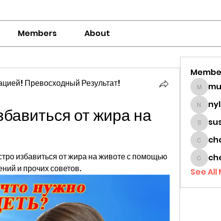
Members
About
Membe
цией! Превосходный Результат!
mumbai
ny
бавиться от жира на 
nylaha
su
sussie
ch
chamc
стро избавиться от жира на животе с помощью 
ch
cheon
ний и прочих советов.
See All