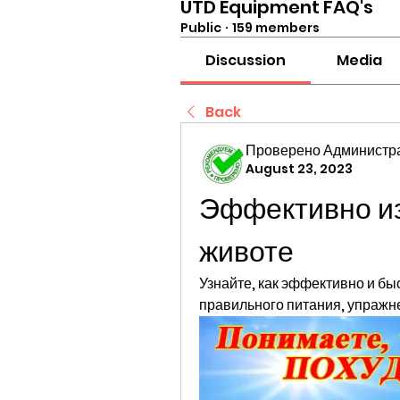
UTD Equipment FAQ's
Public
·
159 members
Discussion
Media
Back
Проверено Администра
August 23, 2023
Эффективно из
животе
Узнайте, как эффективно и бы
правильного питания, упражне