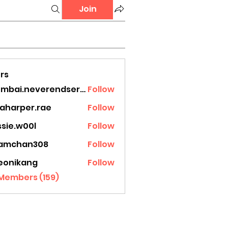
Join
rs
mumbai.neverendservices
Follow
.neverendservices
laharper.rae
Follow
rper.rae
ssie.w00l
Follow
.w00l
amchan308
Follow
han308
eonikang
Follow
ikang
 Members (159)