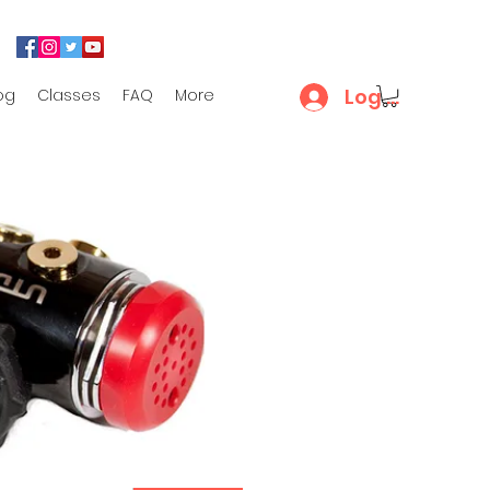
Log In
og
Classes
FAQ
More