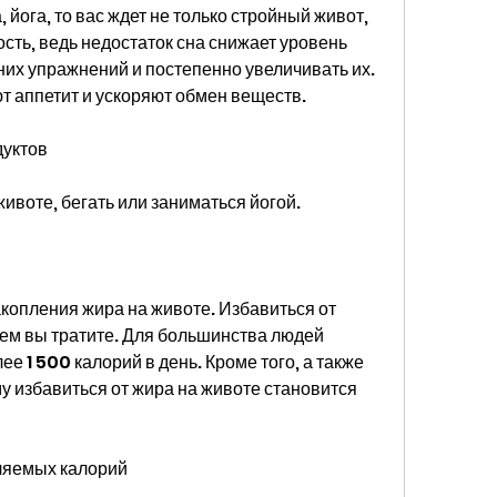
 йога, то вас ждет не только стройный живот, 
сть, ведь недостаток сна снижает уровень 
их упражнений и постепенно увеличивать их. 
т аппетит и ускоряют обмен веществ.
дуктов
ивоте, бегать или заниматься йогой.
копления жира на животе. Избавиться от 
ем вы тратите. Для большинства людей 
е 1 500 калорий в день. Кроме того, а также 
у избавиться от жира на животе становится 
ляемых калорий