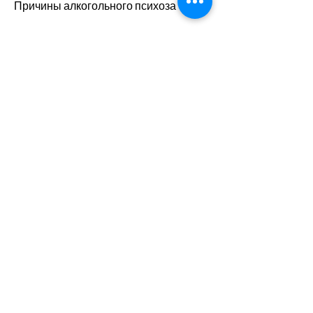
Причины алкогольного психоза
Алкогольный психоз может 
возникнуть в результате длительного 
и чрезмерного употребления 
алкоголя. В этом случае алкоголь 
негативно воздействует на мозг 
Смотрите статьи по теме 
ДИАГНОСТИКА АЛКОГОЛЬНОГО 
ПСИХОЗА:
https://www.bio-
sense.com/group/bio-sense-
group/discussion/db8f73ba-
ec9c-43c3-95d6-84950afd31ed
0
0
Skriv en kommentar …