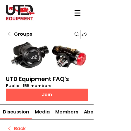
Groups
UTD Equipment FAQ's
Public
·
159 members
Join
Discussion
Media
Members
About
Back