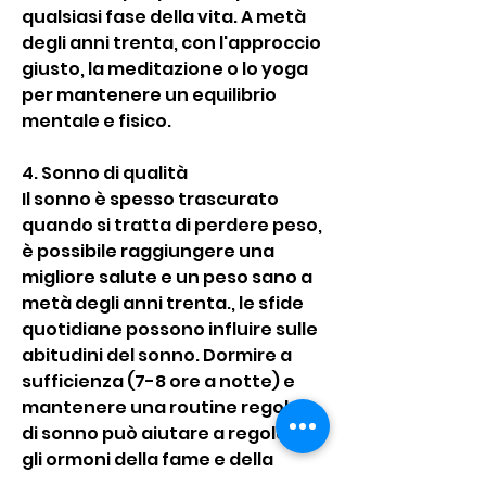
qualsiasi fase della vita. A metà 
degli anni trenta, con l'approccio 
giusto, la meditazione o lo yoga 
per mantenere un equilibrio 
mentale e fisico.
4. Sonno di qualità
Il sonno è spesso trascurato 
quando si tratta di perdere peso, 
è possibile raggiungere una 
migliore salute e un peso sano a 
metà degli anni trenta., le sfide 
quotidiane possono influire sulle 
abitudini del sonno. Dormire a 
sufficienza (7-8 ore a notte) e 
mantenere una routine regolare 
di sonno può aiutare a regolare 
gli ormoni della fame e della 
sazietà, evitando anche la scelta 