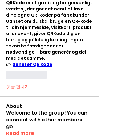
QRKode
 er et gratis og brugervenligt 
værktøj, der gør det nemt at lave 
dine egne QR-koder på få sekunder. 
Uanset om du skal bruge en QR-kode 
til din hjemmeside, visitkort, produkt 
eller event, giver QRKode dig en 
hurtig og pålidelig løsning. Ingen 
tekniske færdigheder er 
nødvendige – bare generér og del 
med det samme.
👉 
generer QR kode
좋아요
답글
댓글 펼치기
About
Welcome to the group! You can
connect with other members,
ge
...
Read more