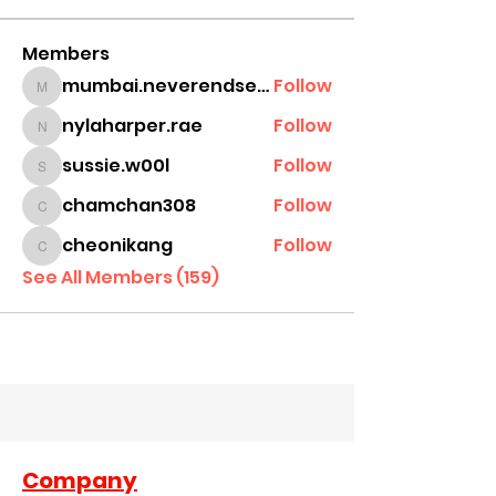
Members
mumbai.neverendservices
Follow
mumbai.neverendservices
nylaharper.rae
Follow
nylaharper.rae
sussie.w00l
Follow
sussie.w00l
chamchan308
Follow
chamchan308
cheonikang
Follow
cheonikang
See All Members (159)
Company