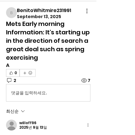
BenitoWhitmire231991
BenitoWhitmire231991
September 13, 2025
Mets Early morning
Information: It's starting up
in the direction of search a
great deal such as spring
exercising
A
0
2
7
댓글을 입력하세요.
최신순
willoff96
2025년 9월 13일