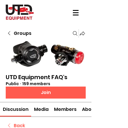
Groups
UTD Equipment FAQ's
Public
·
159 members
Join
Discussion
Media
Members
About
Back