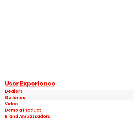
User Experience
Dealers
Galleries
Video
Demo a Product
Brand Ambassadors