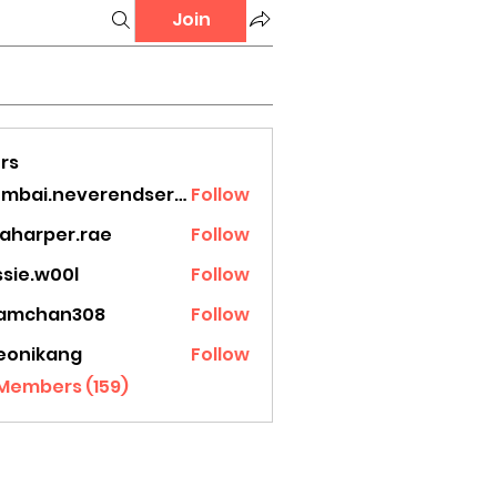
Join
rs
mumbai.neverendservices
Follow
.neverendservices
laharper.rae
Follow
rper.rae
ssie.w00l
Follow
.w00l
amchan308
Follow
han308
eonikang
Follow
ikang
 Members (159)