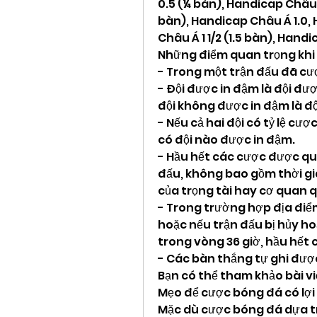
0.5 (¼ bàn), Handicap Châu 
bàn), Handicap Châu Á 1.0, 
Châu Á 1 1/2 (1.5 bàn), Handi
Những điểm quan trọng khi
- Trong một trận đấu đã cượ
- Đội được in đậm là đội đượ
đội không được in đậm là độ
- Nếu cả hai đội có tỷ lệ c
có đội nào được in đậm.
- Hầu hết các cược được quy
đấu, không bao gồm thời gi
của trọng tài hay cơ quan q
- Trong trường hợp địa điểm
hoặc nếu trận đấu bị hủy h
trong vòng 36 giờ, hầu hết c
- Các bàn thắng tự ghi đượ
Bạn có thể tham khảo bài viế
Mẹo để cược bóng đá có lợi
Mặc dù cược bóng đá dựa tr