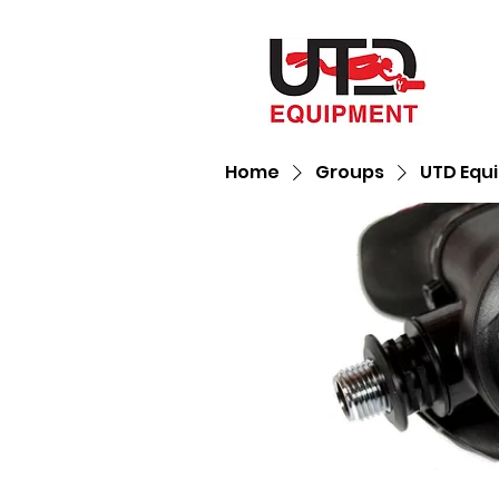
Home
Groups
UTD Equ