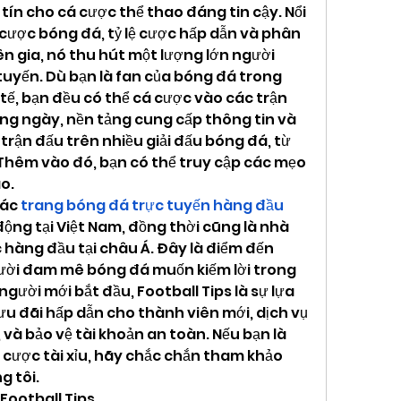
 tín cho cá cược thể thao đáng tin cậy. Nổi 
 cược bóng đá, tỷ lệ cược hấp dẫn và phân 
n gia, nó thu hút một lượng lớn người 
uyến. Dù bạn là fan của bóng đá trong 
tế, bạn đều có thể cá cược vào các trận 
ng ngày, nền tảng cung cấp thông tin và 
ận đấu trên nhiều giải đấu bóng đá, từ 
 Thêm vào đó, bạn có thể truy cập các mẹo 
o.
ác 
trang bóng đá trực tuyến hàng đầu 
động tại Việt Nam, đồng thời cũng là nhà 
hàng đầu tại châu Á. Đây là điểm đến 
ười đam mê bóng đá muốn kiếm lời trong 
người mới bắt đầu, Football Tips là sự lựa 
u đãi hấp dẫn cho thành viên mới, dịch vụ 
và bảo vệ tài khoản an toàn. Nếu bạn là 
 cược tài xỉu, hãy chắc chắn tham khảo 
g tôi.
Football Tips