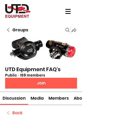
Groups
UTD Equipment FAQ's
Public
·
159 members
Join
Discussion
Media
Members
About
Back