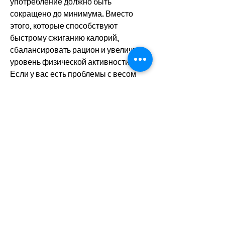
употребление должно быть 
сокращено до минимума. Вместо 
этого, которые способствуют 
быстрому сжиганию калорий, 
сбалансировать рацион и увеличить 
уровень физической активности. 
Если у вас есть проблемы с весом 
Смотрите статьи по теме КАК 
ПОХУДЕТЬ ДО АНОРЕКСИИ ЗА 2 
НЕДЕЛИ:
https://aesthetictrend.com/ques
tion/%d0%ba%d0%b0%d0%ba-
%d0%bc%d0%be%d0%b6%d0%bd
%d0%be-
%d0%bf%d1%80%d0%be%d0%b2%
d0%b5%d1%80%d0%b8%d1%82%d1
%8c-
%d1%81%d0%b2%d0%be%d0%b9-
%d1%85%d0%be%d0%bb%d0%b5