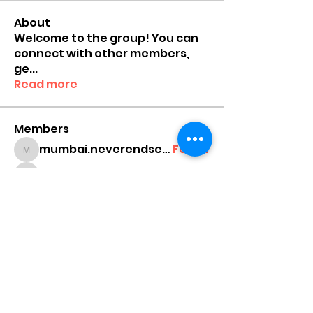
About
Welcome to the group! You can
connect with other members,
ge
...
Read more
Members
mumbai.neverendservices
Follow
mumbai.neverendservices
nylaharper.rae
Follow
nylaharper.rae
sussie.w00l
Follow
sussie.w00l
chamchan308
Follow
chamchan308
cheonikang
Follow
cheonikang
See All Members (159)