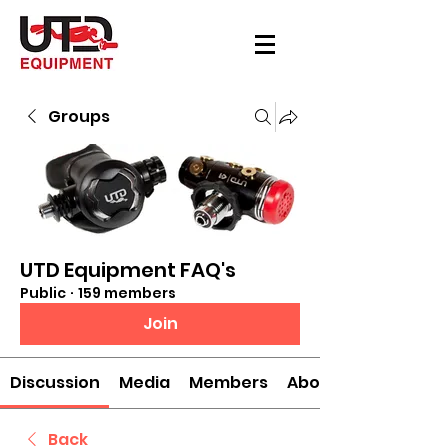
Groups
UTD Equipment FAQ's
Public
·
159 members
Join
Discussion
Media
Members
About
Back