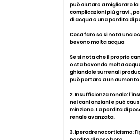
può aiutare a migliorare la
complicazioni più gravi., 
di acqua e una perdita di p
Cosa fare se si nota una ec
bevono molta acqua
Se si nota che il proprio 
e sta bevendo molta acqua, 
ghiandole surrenali produ
può portare a un aumento d
2. Insufficienza renale: l'
nei cani anziani e può caus
minzione. La perdita di pes
renale avanzata.
3. Iperadrenocorticismo: l'
perdita di peso bere