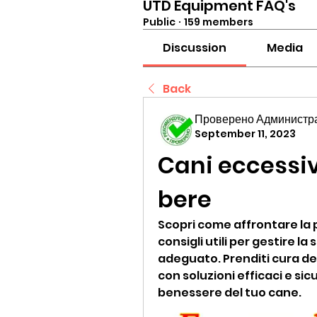
UTD Equipment FAQ's
Public
·
159 members
Discussion
Media
Back
Проверено Администра
September 11, 2023
Cani eccessivi
bere
Scopri come affrontare la p
consigli utili per gestire la
adeguato. Prenditi cura de
con soluzioni efficaci e sic
benessere del tuo cane.