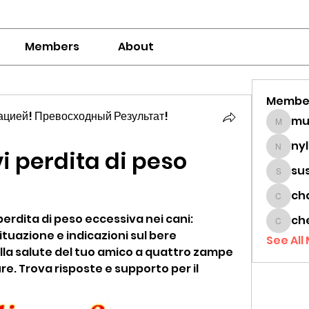
Members
About
Membe
цией! Превосходный Результат!
mumbai
ny
 perdita di peso 
nylaha
su
sussie
ch
chamc
erdita di peso eccessiva nei cani: 
ch
cheon
 situazione e indicazioni sul bere 
See All
lla salute del tuo amico a quattro zampe 
ure. Trova risposte e supporto per il 