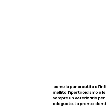
 come la pancreatite o l'infiammazione intestinale, tra cui il diabete 
mellito, l'ipertiroidismo e 
sempre un veterinario per
adeguato. La pronta identi