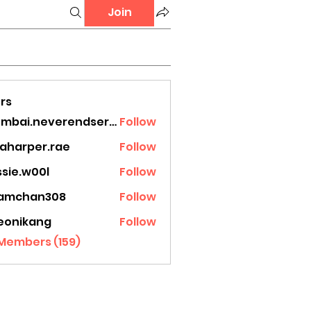
Join
rs
mumbai.neverendservices
Follow
.neverendservices
laharper.rae
Follow
rper.rae
ssie.w00l
Follow
.w00l
amchan308
Follow
han308
eonikang
Follow
ikang
 Members (159)