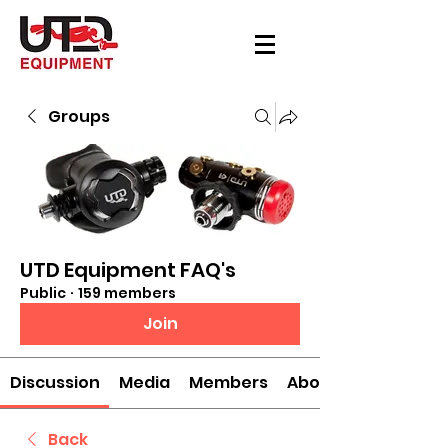
Groups
UTD Equipment FAQ's
Public
·
159 members
Join
Discussion
Media
Members
About
Back