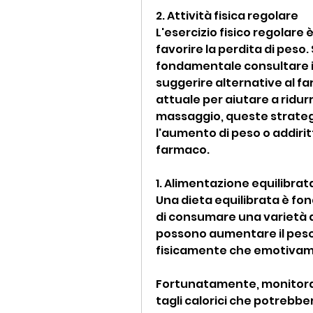
2. Attività fisica regolare
L'esercizio fisico regolare 
favorire la perdita di peso. 
fondamentale consultare il
suggerire alternative al f
attuale per aiutare a ridurr
massaggio, queste strateg
l'aumento di peso o addiri
farmaco.
1. Alimentazione equilibrat
Una dieta equilibrata è fo
di consumare una varietà di
possono aumentare il peso c
fisicamente che emotivam
Fortunatamente, monitorand
tagli calorici che potrebb