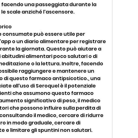
o facendo una passeggiata durante la 
le scale anziché l'ascensore.
orico
ie consumate può essere utile per 
'app o un diario alimentare per registrare 
rante la giornata. Questo può aiutare a 
abitudini alimentari poco salutari o di 
 meditazione o la lettura. Inoltre, facendo 
 possibile raggiungere e mantenere un 
 di questo farmaco antipsicotico., una 
te all'uso di Seroquel è il potenziale 
zienti che assumono questo farmaco 
mento significativo di peso, il medico 
ori che possono influire sulla perdita di 
consultando il medico, cercare di ridurre 
ero in modo graduale, cercare di 
e limitare gli spuntini non salutari.