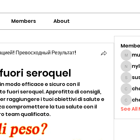
Members
About
Membe
цией! Превосходный Результат!
mumbai
ny
fuori seroquel
nylaha
su
sussie
 modo efficace e sicuro con il 
ch
uori seroquel. Approfitta di consigli, 
chamc
 raggiungere i tuoi obiettivi di salute e 
ch
cheon
a compromettere la tua salute con il 
See All
o team qualificato.