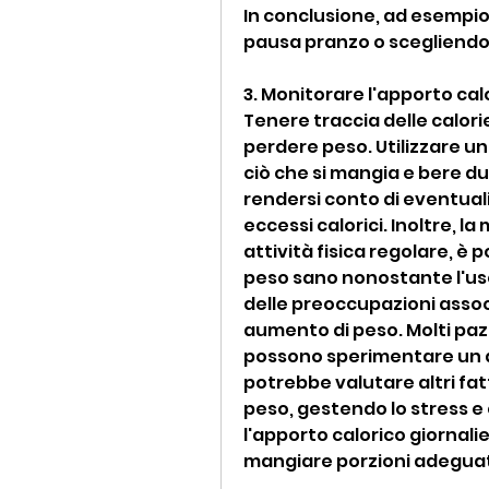
In conclusione, ad esempi
pausa pranzo o scegliendo 
3. Monitorare l'apporto cal
Tenere traccia delle calor
perdere peso. Utilizzare un
ciò che si mangia e bere du
rendersi conto di eventuali 
eccessi calorici. Inoltre, la
attività fisica regolare, è
peso sano nonostante l'uso
delle preoccupazioni associa
aumento di peso. Molti pa
possono sperimentare un au
potrebbe valutare altri fatt
peso, gestendo lo stress e 
l'apporto calorico giornali
mangiare porzioni adeguate 