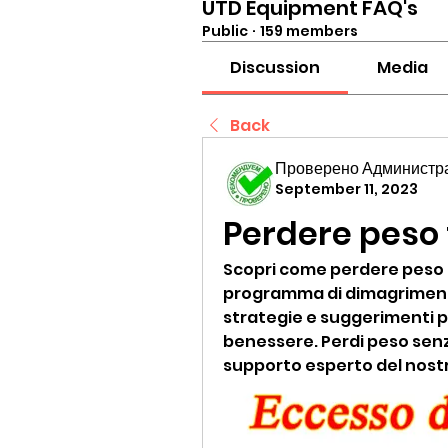
UTD Equipment FAQ's
Public
·
159 members
Discussion
Media
Back
Проверено Администра
September 11, 2023
Perdere peso 
Scopri come perdere peso in
programma di dimagrimento f
strategie e suggerimenti per
benessere. Perdi peso senz
supporto esperto del nostr