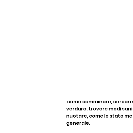
 come camminare, cercare di essere attivi nel corso della giornata, 
verdura, trovare modi sani 
nuotare, come lo stato meta
generale.