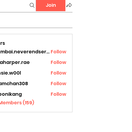
Join
rs
mumbai.neverendservices
Follow
.neverendservices
laharper.rae
Follow
rper.rae
ssie.w00l
Follow
.w00l
amchan308
Follow
han308
eonikang
Follow
ikang
 Members (159)