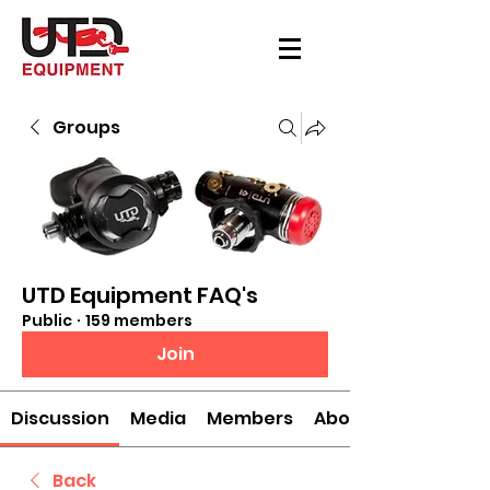
Groups
UTD Equipment FAQ's
Public
·
159 members
Join
Discussion
Media
Members
About
Back