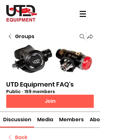
Groups
UTD Equipment FAQ's
Public
·
159 members
Join
Discussion
Media
Members
About
Back