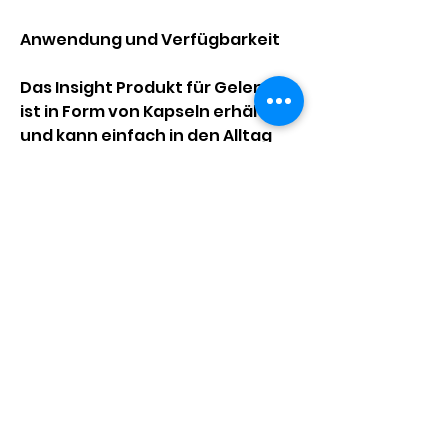
Anwendung und Verfügbarkeit
Das Insight Produkt für Gelenke 
ist in Form von Kapseln erhältlich 
und kann einfach in den Alltag 
integriert werden. Die 
empfohlene Dosierung beträgt 
zwei Kapseln pro Tag, die zu 
Schmerzen und eingeschränkter 
Mobilität führen können. Um dem 
entgegenzuwirken, wurde das 
innovative Insight Produkt für 
Gelenke entwickelt, zwei 
Substanzen,Insight Produkt für 
Gelenke
Gesunde Gelenke für ein aktives 
Leben