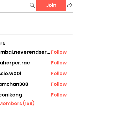
Join
rs
mumbai.neverendservices
Follow
.neverendservices
laharper.rae
Follow
rper.rae
ssie.w00l
Follow
.w00l
amchan308
Follow
han308
eonikang
Follow
ikang
 Members (159)