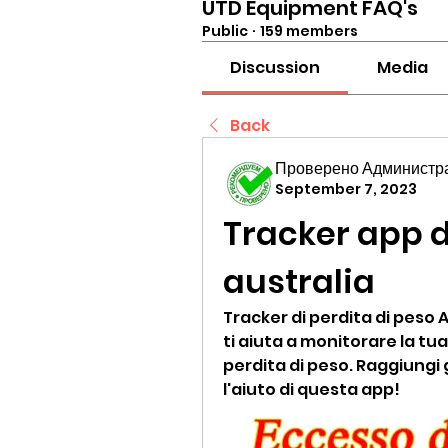
UTD Equipment FAQ's
Public
·
159 members
Discussion
Media
Back
Проверено Администра
September 7, 2023
Tracker app d
australia
Tracker di perdita di peso 
ti aiuta a monitorare la tua d
perdita di peso. Raggiungi g
l'aiuto di questa app!