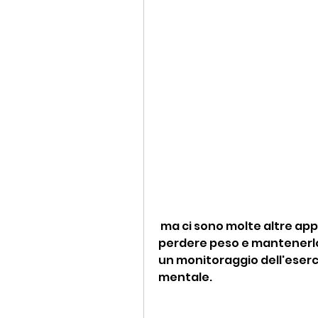
 ma ci sono molte altre app disponibili per gli utenti australiani., 
perdere peso e mantenerlo
un monitoraggio dell'eserciz
mentale.