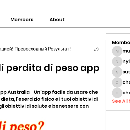
Members
About
Membe
цией! Превосходный Результат!
mumbai
ny
i perdita di peso app 
nylaha
su
sussie
ch
chamc
App Australia - Un'app facile da usare che 
ch
cheon
ieta, l'esercizio fisico e i tuoi obiettivi di 
See All
li obiettivi di salute e benessere con 