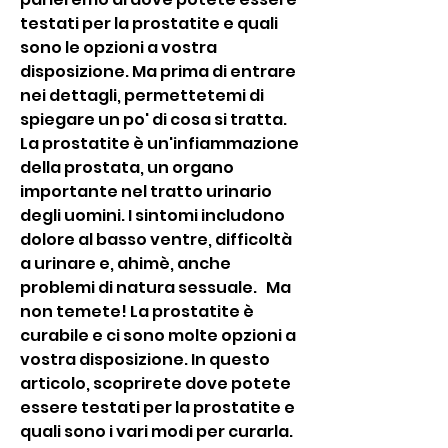
testati per la prostatite e quali 
sono le opzioni a vostra 
disposizione. Ma prima di entrare 
nei dettagli, permettetemi di 
spiegare un po' di cosa si tratta. 
La prostatite è un'infiammazione 
della prostata, un organo 
importante nel tratto urinario 
degli uomini. I sintomi includono 
dolore al basso ventre, difficoltà 
a urinare e, ahimè, anche 
problemi di natura sessuale.   Ma 
non temete! La prostatite è 
curabile e ci sono molte opzioni a 
vostra disposizione. In questo 
articolo, scoprirete dove potete 
essere testati per la prostatite e 
quali sono i vari modi per curarla. 