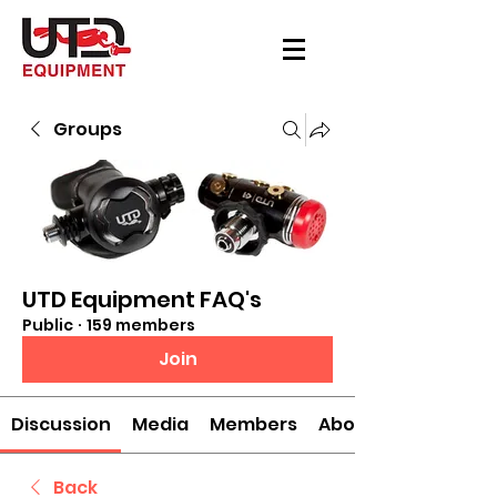
Groups
UTD Equipment FAQ's
Public
·
159 members
Join
Discussion
Media
Members
About
Back