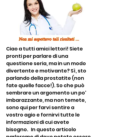
Ciao a tutti amici lettori! Siete 
pronti per parlare di una 
questione seria, ma in un modo 
divertente e motivante? Sì, sto 
parlando della prostatite (non 
fate quelle facce!). So che può 
sembrare un argomento un po' 
imbarazzante, ma non temete, 
sono qui per farvi sentire a 
vostro agio e fornirvi tutte le 
informazioni di cui avete 
bisogno.   In questo articolo 
parleremo di dove potete essere 