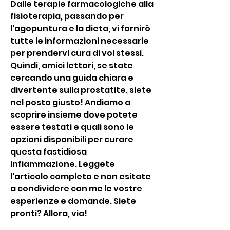
Dalle terapie farmacologiche alla 
fisioterapia, passando per 
l'agopuntura e la dieta, vi fornirò 
tutte le informazioni necessarie 
per prendervi cura di voi stessi.   
Quindi, amici lettori, se state 
cercando una guida chiara e 
divertente sulla prostatite, siete 
nel posto giusto! Andiamo a 
scoprire insieme dove potete 
essere testati e quali sono le 
opzioni disponibili per curare 
questa fastidiosa 
infiammazione. Leggete 
l'articolo completo e non esitate 
a condividere con me le vostre 
esperienze e domande. Siete 
pronti? Allora, via!