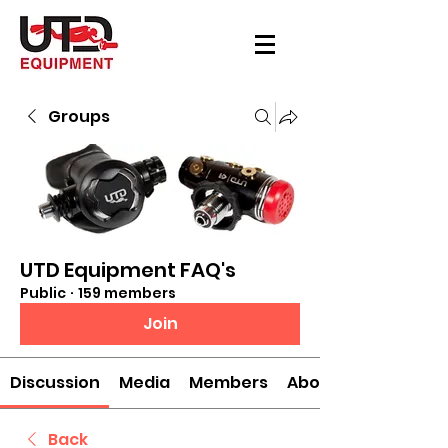
Groups
UTD Equipment FAQ's
Public
·
159 members
Join
Discussion
Media
Members
About
Back