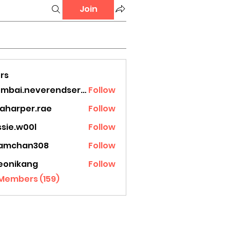
Join
rs
mumbai.neverendservices
Follow
.neverendservices
laharper.rae
Follow
rper.rae
ssie.w00l
Follow
.w00l
amchan308
Follow
han308
eonikang
Follow
ikang
 Members (159)