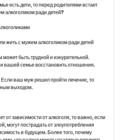
мье есть дети, то перед родителями встает 
ем алкоголиком ради детей?
алкоголиками
ли жить с мужем алкоголиком ради детей
 может быть трудной и изнурительной. 
 и вашей семье восстановить отношения.
 Если ваш муж решил пройти лечение, то 
нным выходом. 
т от зависимости от алкоголя, то важно, если 
й, могут пострадать от злоупотребления 
симость в будущем. Более того, почему 
ями, что развод может негативно повлиять 