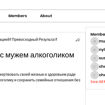
Members
About
Membe
цией! Превосходный Результат!
mumbai
ny
с мужем алкоголиком 
nylaha
su
sussie
ch
chamc
жертвовать своей жизнью и здоровьем ради 
ch
cheon
лкоголику и сохранить семейные отношения без 
See All