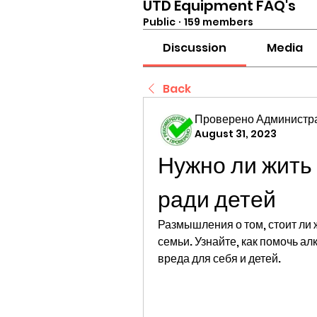
UTD Equipment FAQ's
Public
·
159 members
Discussion
Media
Back
Проверено Администра
August 31, 2023
Нужно ли жить 
ради детей
Размышления о том, стоит ли 
семьи. Узнайте, как помочь а
вреда для себя и детей.