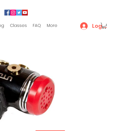
Log In
og
Classes
FAQ
More