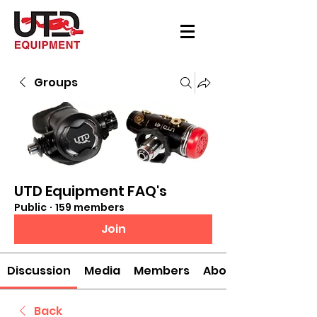
Groups
UTD Equipment FAQ's
Public
·
159 members
Join
Discussion
Media
Members
About
Back