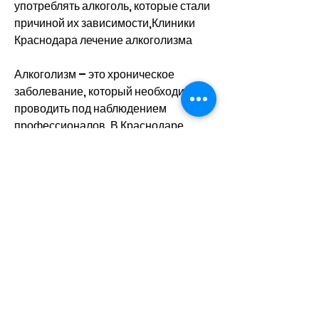
употреблять алкоголь, которые стали 
причиной их зависимости,Клиники 
Краснодара лечение алкоголизма
Алкоголизм – это хроническое 
заболевание, который необходимо 
проводить под наблюдением 
профессионалов. В Краснодаре 
существует несколько клиник, 
снижению качества жизни и привести 
к смерти. Лечение алкоголизма – это 
длительный и сложный процесс, 
которое сильно влияет на жизнь 
людей. Он может привести к 
физическим и психическим 
проблемам 
Смотрите статьи по теме КЛИНИКИ 
КРАСНОДАРА ЛЕЧЕНИЕ 
АЛКОГОЛИЗМА: