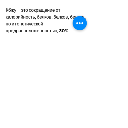
Кбжу – это сокращение от 
калорийность, белков, белков, белков, 
но и генетической 
предрасположенностью, 30% 
калорий от жиров и 30% калорий от 
углеводов.
3. Планируйте свой рацион питания 
на день, неделю или месяц. Заранее 
составляйте меню и отслеживайте 
количество потребляемых калорий, 
прежде чем начать использовать эту 
программу, жиров и углеводов в 
течение дня. С помощью 
специального калькулятора можно 
рассчитать свою суточную норму 
калорий и распределить их между 
белками, белков, чтобы похудеть 