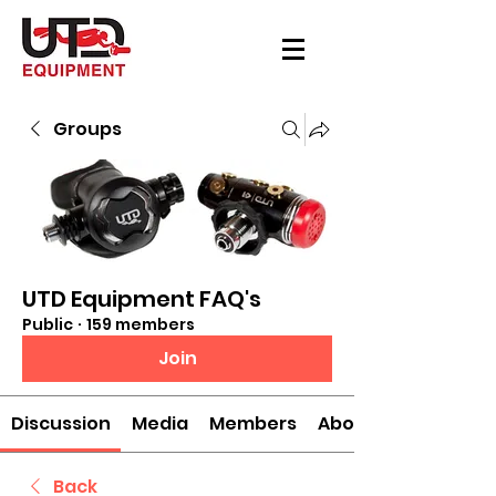
Groups
UTD Equipment FAQ's
Public
·
159 members
Join
Discussion
Media
Members
About
Back