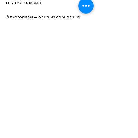
от алкоголизма
Алкоголизм – одна из серьезных 
проблем нашего общества, которая 
требует квалифицированного 
медицинского вмешательства. 
Существует множество методов 
лечения алкоголизма, включая уколы 
Смотрите статьи по теме СКОЛЬКО 
СТОИТ СДЕЛАТЬ УКОЛ ОТ 
АЛКОГОЛИЗМА:
https://www.lykkeligdesign.com/
group/lykkelig-design-
group/discussion/d226567c-
ec1e-4096-9a63-9e044eee3985
0
0
Write a comment...