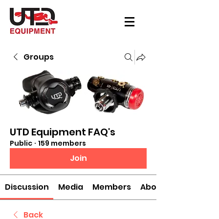
Groups
UTD Equipment FAQ's
Public
·
159 members
Join
Discussion
Media
Members
About
Back