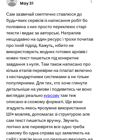
May 31
Сам зазвичай скептично ставлюся до 
будь-яких сервісів із написання робіт бо 
половина з них просто переклеює старі 
тексти і видає за авторські. Натрапив 
нещодавно на один ресурс і трохи почитав 
про їхній підхід. Кажуть, нібито не 
використовують жодних готових архівів і 
кожен текст пишеться під конкретне 
завдання з нуля. Там також написано про 
кілька етапів перевірки на плагіат включно 
з нестандартними системами а не тільки 
популярними. Для тих, хто хоче глянути 
детальніше на умови і подивитись чи воно 
виглядає реально 
курсову
 там теж 
описано в схожому форматі. Ще вони 
згадують якесь «розумне використання 
ШІ» мовляв, допомагає зі структурою але 
сам текст пишеться вручну. Звучить 
логічно але перевіряти все одно треба 
самому бо одна справа що заявляють на 
сайті і зовсім інша що реально виходить на 