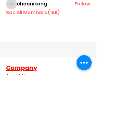
cheonikang
Follow
cheonikang
See All Members (159)
Company
About Us
Contact Us
Dealer Terms and Conditions
Become A Dealer
Become a Brand Ambassador
Privacy Policy
Join our mailing list