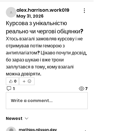
alex.harrison.work019
alex.harrison.work019
May 31, 2026
Курсова з унікальністю
реально чи чергові обіцянки?
Хтось взагалі замовляв курсову і не 
отримував потім геморою з 
антиплагіатом? Цікаво почути досвід, 
бо зараз шукаю і вже трохи 
заплутався в тому, кому взагалі 
можна довіряти.
0
1
7
Write a comment...
Newest
mathias.nilsson.dev