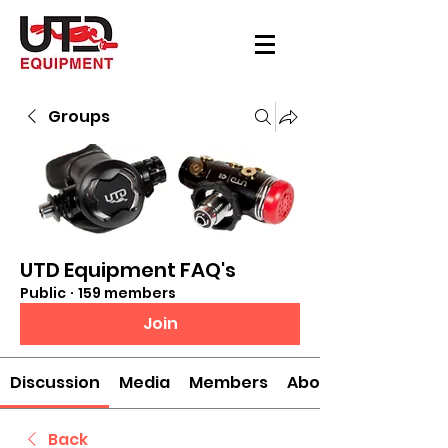
Groups
UTD Equipment FAQ's
Public
·
159 members
Join
Discussion
Media
Members
About
Back