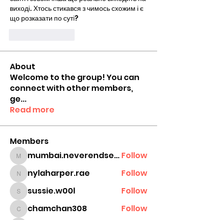
виході. Хтось стикався з чимось схожим і є 
що розказати по суті?
Like
Reply
About
Welcome to the group! You can
connect with other members,
ge
...
Read more
Members
mumbai.neverendservices
Follow
mumbai.neverendservices
nylaharper.rae
Follow
nylaharper.rae
sussie.w00l
Follow
sussie.w00l
chamchan308
Follow
chamchan308