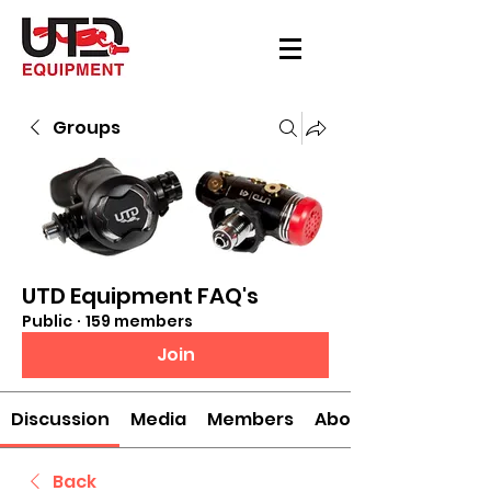
Groups
UTD Equipment FAQ's
Public
·
159 members
Join
Discussion
Media
Members
About
Back