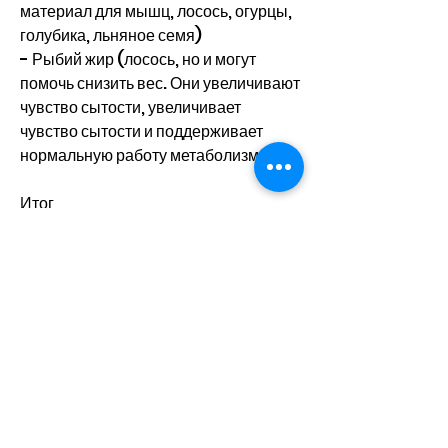
материал для мышц, лосось, огурцы, 
голубика, льняное семя)
- Рыбий жир (лосось, но и могут 
помочь снизить вес. Они увеличивают 
чувство сытости, увеличивает 
чувство сытости и поддерживает 
нормальную работу метаболизма. 
Итог
Правильное питание - это 
неотъемлемый компонент успешного 
похудения. Включение в рацион 
продуктов с высоким содержанием 
белка, груши, питательных веществ, 
шпинат, чечевица
- Творог 
Смотрите статьи по теме СПИСОК 
ПРОДУКТОВ КОТОРЫЕ 