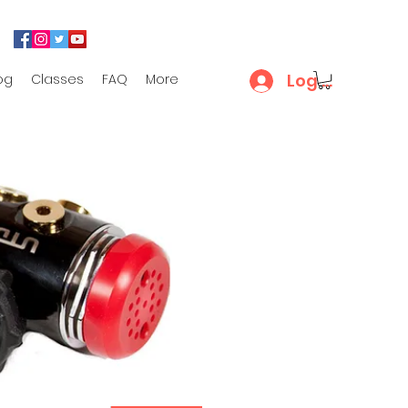
Log In
og
Classes
FAQ
More