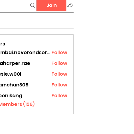
Join
rs
mumbai.neverendservices
Follow
.neverendservices
laharper.rae
Follow
rper.rae
ssie.w00l
Follow
.w00l
amchan308
Follow
han308
eonikang
Follow
ikang
 Members (159)