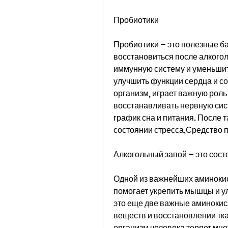
Пробиотики 
Пробиотики – это полезные ба
восстановиться после алкогол
иммунную систему и уменьшит
улучшить функции сердца и со
организм, играет важную роль
восстанавливать нервную сис
график сна и питания. После т
состоянии стресса,Средство п
Алкогольный запой – это состо
Одной из важнейших аминокис
помогает укрепить мышцы и ул
это еще две важные аминокис
веществ и восстановлении тка
организм человека теряет мно