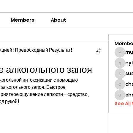
Members
About
Membe
цией! Превосходный Результат!
mumbai
ny
е алкогольного запоя
nylaha
su
sussie
когольной интоксикации с помощью 
ch
алкогольного запоя. Быстрое 
chamc
риятное ощущение легкости - средство, 
ch
cheon
од рукой!
See All