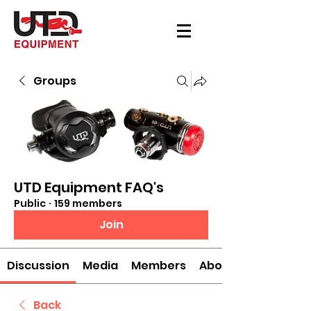
Groups
UTD Equipment FAQ's
Public
·
159 members
Join
Discussion
Media
Members
About
Back