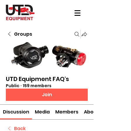
Groups
UTD Equipment FAQ's
Public
·
159 members
Join
Discussion
Media
Members
About
Back