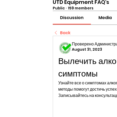
UTD Equipment FAQ's
Public
·
159 members
Discussion
Media
Back
Проверено Администра
August 31, 2023
Вылечить алко
симптомы
Узнайте все о симптомах алког
методы помогут достичь успеха
Записывайтесь на консультац