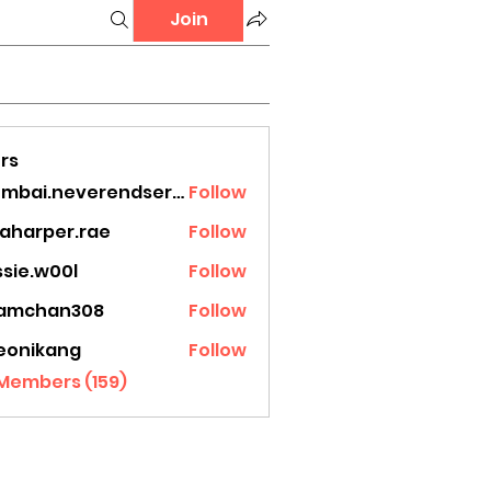
Join
rs
mumbai.neverendservices
Follow
.neverendservices
laharper.rae
Follow
rper.rae
ssie.w00l
Follow
.w00l
amchan308
Follow
han308
eonikang
Follow
ikang
 Members (159)