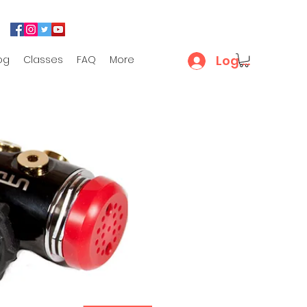
Log In
og
Classes
FAQ
More