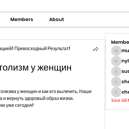
Members
About
Membe
цией! Превосходный Результат!
mumbai
ny
голизм у женщин 
nylaha
su
sussie
ch
chamc
олизма у женщин и как его вылечить. Наши 
ch
cheon
 и вернуть здоровый образ жизни. 
See All
ию уже сегодня!