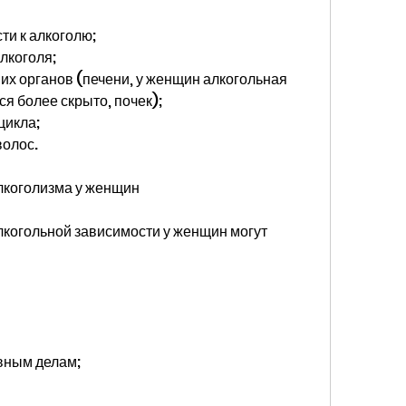
ти к алкоголю;
лкоголя;
х органов (печени, у женщин алкогольная 
я более скрыто, почек);
цикла;
волос.
лкоголизма у женщин
когольной зависимости у женщин могут 
евным делам;