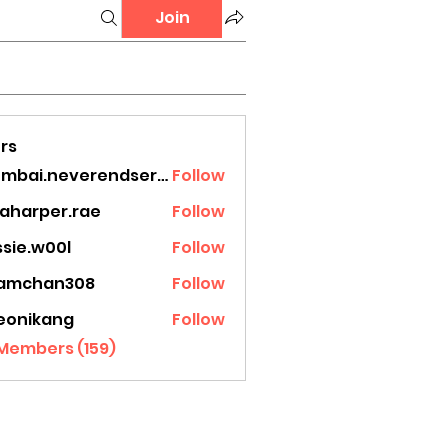
Join
rs
mumbai.neverendservices
Follow
.neverendservices
laharper.rae
Follow
rper.rae
ssie.w00l
Follow
.w00l
amchan308
Follow
han308
eonikang
Follow
ikang
 Members (159)