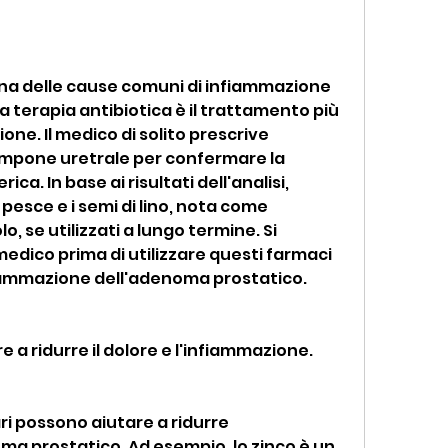
una delle cause comuni di infiammazione 
 terapia antibiotica è il trattamento più 
e. Il medico di solito prescrive 
tampone uretrale per confermare la 
ca. In base ai risultati dell'analisi, 
 pesce e i semi di lino, nota come 
o, se utilizzati a lungo termine. Si 
medico prima di utilizzare questi farmaci 
fiammazione dell'adenoma prostatico.
re a ridurre il dolore e l'infiammazione.
ri possono aiutare a ridurre 
ma prostatico. Ad esempio, lo zinco è un 