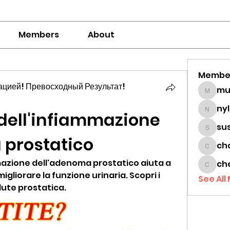
Members
About
Membe
цией! Превосходный Результат!
mumbai
ny
dell'infiammazione 
nylaha
su
sussie
 prostatico
ch
chamc
mazione dell'adenoma prostatico aiuta a 
ch
cheon
migliorare la funzione urinaria. Scopri i 
See All
alute prostatica.