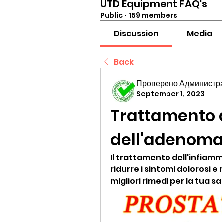
UTD Equipment FAQ's
Public
·
159 members
Discussion
Media
Back
Проверено Администра
September 1, 2023
Trattamento 
dell'adenoma
Il trattamento dell'infiam
ridurre i sintomi dolorosi e 
migliori rimedi per la tua s