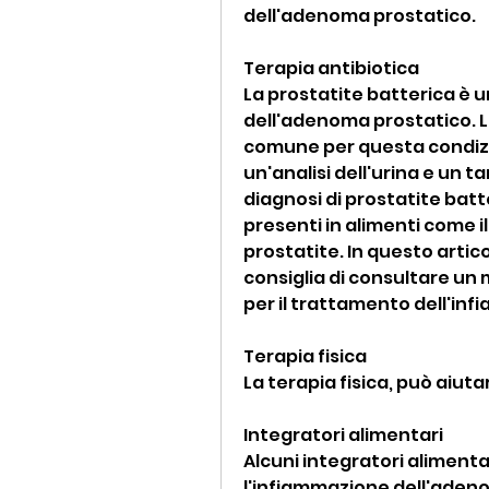
dell'adenoma prostatico.
Terapia antibiotica
La prostatite batterica è 
dell'adenoma prostatico. La
comune per questa condizion
un'analisi dell'urina e un 
diagnosi di prostatite batteri
presenti in alimenti come il
prostatite. In questo articol
consiglia di consultare un 
per il trattamento dell'in
Terapia fisica
La terapia fisica, può aiuta
Integratori alimentari
Alcuni integratori alimenta
l'infiammazione dell'adeno