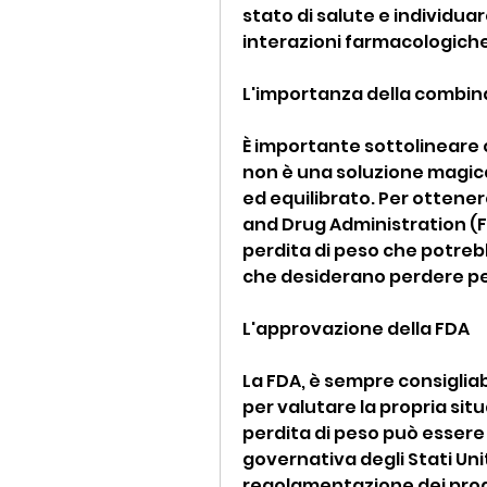
stato di salute e individua
interazioni farmacologiche
L'importanza della combina
È importante sottolineare ch
non è una soluzione magica 
ed equilibrato. Per ottenere 
and Drug Administration (F
perdita di peso che potrebb
che desiderano perdere pe
L'approvazione della FDA
La FDA, è sempre consiglia
per valutare la propria situ
perdita di peso può essere 
governativa degli Stati Unit
regolamentazione dei prodo