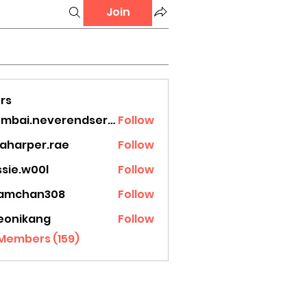
Join
rs
mumbai.neverendservices
Follow
.neverendservices
laharper.rae
Follow
rper.rae
ssie.w00l
Follow
.w00l
amchan308
Follow
han308
eonikang
Follow
ikang
 Members (159)