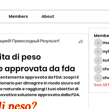
Members
About
Membe
цией! Превосходный Результат!
mumbai
ny
ita di peso 
nylaha
su
sussie
 approvata da fda
ch
chamc
recentemente approvata da FDA: scopri il 
ch
cheon
onario per dimagrire in modo sicuro ed 
See All
 naturale e raggiungi i tuoi obiettivi di 
novativa soluzione approvata dalla FDA.