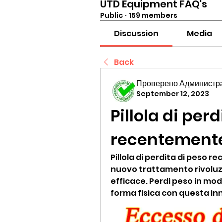
UTD Equipment FAQ's
Public
·
159 members
Discussion
Media
Back
Проверено Администра
September 12, 2023
Pillola di perd
recentemente
Pillola di perdita di peso 
nuovo trattamento rivoluzi
efficace. Perdi peso in modo
forma fisica con questa in