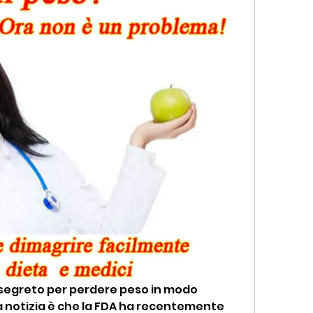
 segreto per perdere peso in modo 
a notizia è che la FDA ha recentemente 