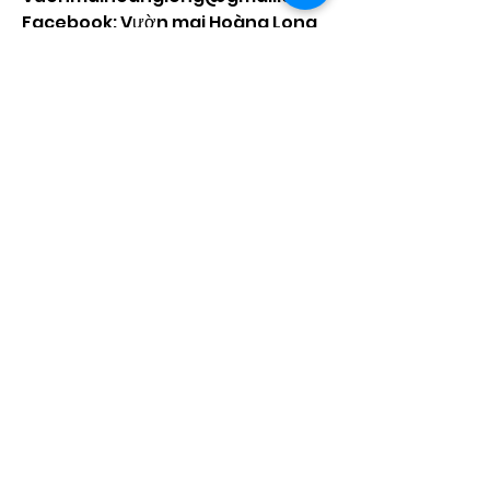
Facebook: Vườn mai Hoàng Long
Địa chỉ: Tân Thiềng, Chợ Lách, Bến 
Tre.
0
0
5
Escribir un comentario...
About
Welcome to the group! You can
connect with other members,
ge
...
Read more
Members