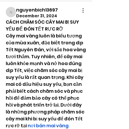
nguyenbich13697
nguyenbich13697
December 31, 2024
CÁCH CHĂM SÓC CÂY MAI BỊ SUY 
YẾU ĐỂ ĐÓN TẾT RỰC RỠ
Cây mai vàng luôn là biểu tượng 
của mùa xuân, đặc biệt trong dịp 
Tết Nguyên Đán, với sắc hoa vàng 
tươi thắm. Tuy nhiên, để cây mai 
luôn khỏe mạnh và nở hoa đúng 
dịp Tết, việc chăm sóc cây mai bị 
suy yếu là rất quan trọng. Khi cây 
mai có dấu hiệu suy yếu, bạn cần 
phải biết cách chăm sóc và phục 
hồi để đảm bảo cây có thể phục 
hồi và phát triển trở lại. Dưới đây 
là những phương pháp chăm sóc 
cây mai khi bị suy yếu để đón Tết 
rực rỡ tại 
nơi bán mai vàng