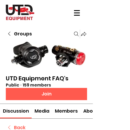
Groups
UTD Equipment FAQ's
Public
·
159 members
Join
Discussion
Media
Members
About
Back