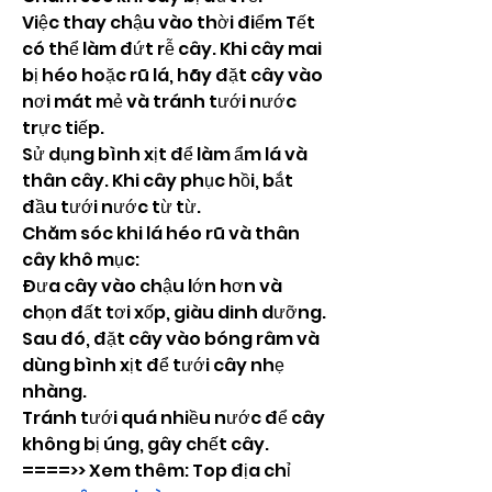
Việc thay chậu vào thời điểm Tết 
có thể làm đứt rễ cây. Khi cây mai 
bị héo hoặc rũ lá, hãy đặt cây vào 
nơi mát mẻ và tránh tưới nước 
trực tiếp.
Sử dụng bình xịt để làm ẩm lá và 
thân cây. Khi cây phục hồi, bắt 
đầu tưới nước từ từ.
Chăm sóc khi lá héo rũ và thân 
cây khô mục:
Đưa cây vào chậu lớn hơn và 
chọn đất tơi xốp, giàu dinh dưỡng. 
Sau đó, đặt cây vào bóng râm và 
dùng bình xịt để tưới cây nhẹ 
nhàng.
Tránh tưới quá nhiều nước để cây 
không bị úng, gây chết cây.
====>> Xem thêm: Top địa chỉ 