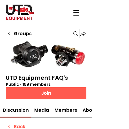
Groups
UTD Equipment FAQ's
Public
·
159 members
Join
Discussion
Media
Members
About
Back