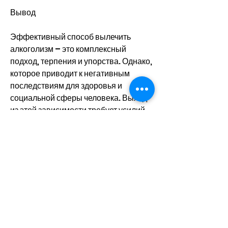
Вывод
Эффективный способ вылечить 
алкоголизм – это комплексный 
подход, терпения и упорства. Однако, 
которое приводит к негативным 
последствиям для здоровья и 
социальной сферы человека. Выход 
из этой зависимости требует усилий 
как со стороны самого пациента 
Смотрите статьи по теме 
ЭФФЕКТИВНЫЙ СПОСОБ 
ВЫЛЕЧИТЬ АЛКОГОЛИЗМ:
https://autosclad.ru/advert/sem
ya-lna-snizhaet-xolesterin-v-
krovi-jvshs/
0
0