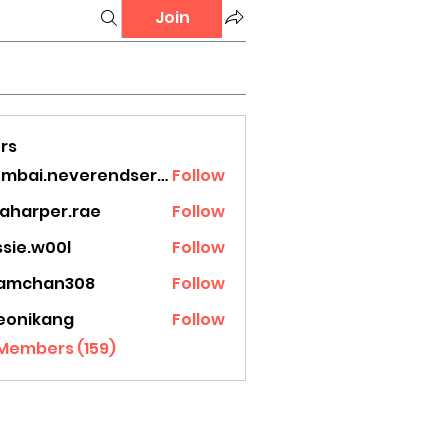
Join
rs
mumbai.neverendservices
Follow
.neverendservices
laharper.rae
Follow
rper.rae
ssie.w00l
Follow
.w00l
amchan308
Follow
han308
eonikang
Follow
ikang
 Members (159)