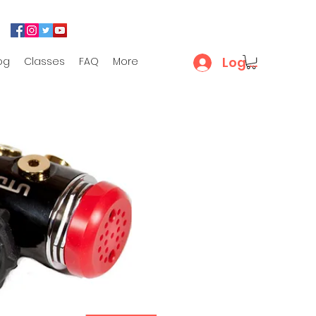
Log In
og
Classes
FAQ
More