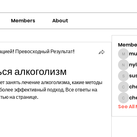
Members
About
Membe
цией! Превосходный Результат!
mumbai
ny
ься алкоголизм
nylaha
su
sussie
ет занять лечение алкоголизма, какие методы 
ch
более эффективный подход. Все ответы на 
chamc
тью на странице.
ch
cheon
See All