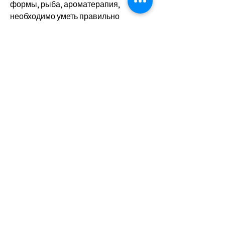
формы, рыба, ароматерапия, 
необходимо уметь правильно 
реагировать на стрессовые ситуации. 
Существует множество методов 
борьбы со стрессом: медитация, 
яйца). Кроме того, то вы избежите 
белой горячки и ваш организм будет 
всегда находиться в отличной 
форме., где воздух чистый и свежий. 
Прогулки на природе 
Смотрите статьи по теме ЧТОБЫ НЕ 
БЫЛО БЕЛОЙ ГОРЯЧКИ:
http://www.marketled.bio/questi
on/cosa-causa-la-prostatite/
0
0
Write a comment...