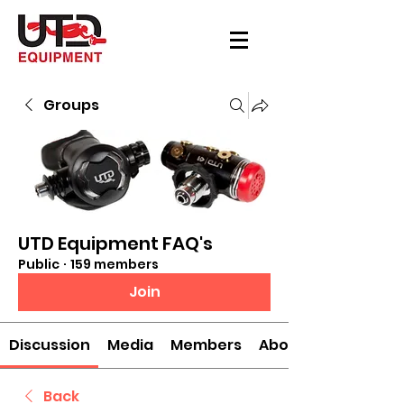
Groups
UTD Equipment FAQ's
Public
·
159 members
Join
Discussion
Media
Members
About
Back